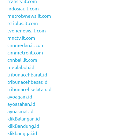
transtv.it.com
indosiar.it.com
metrotvnews.it.com
rctiplus.it.com
tvonenews.it.com
mnctv.it.com
cnnmedan.it.com
cnnmetro.it.com
cnnbali.it.com
meulaboh.id
tribunacehbarat.id
tribunacehbesar.id
tribunacehselatan.id
ayoagam.id
ayoasahan.id
ayoasmat.id
klikBalangan.id
klikBandung.id
klikbanggai.id