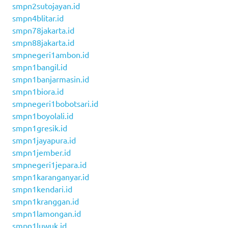
smpn2sutojayan.id
smpn4blitar.id
smpn78jakarta.id
smpn88jakarta.id
smpnegeri1ambon.id
smpn1bangil.id
smpn1banjarmasin.id
smpn1biora.id
smpnegeri1bobotsari.id
smpn1boyolali.id
smpn1gresik.id
smpn1jayapura.id
smpn1jember.id
smpnegeri1jepara.id
smpn1karanganyar.id
smpn1kendari.id
smpn1kranggan.id
smpn1lamongan.id
smpn1luwuk.id