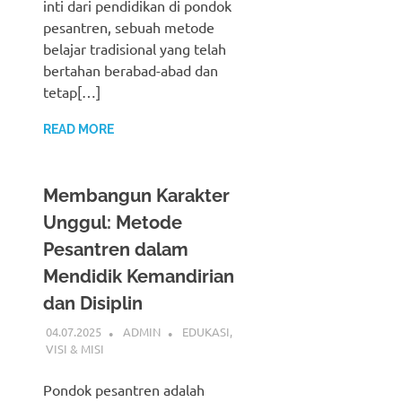
inti dari pendidikan di pondok
pesantren, sebuah metode
belajar tradisional yang telah
bertahan berabad-abad dan
tetap[…]
READ MORE
Membangun Karakter
Unggul: Metode
Pesantren dalam
Mendidik Kemandirian
dan Disiplin
04.07.2025
ADMIN
EDUKASI
,
VISI & MISI
Pondok pesantren adalah