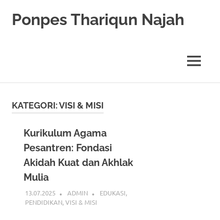
Skip
Ponpes Thariqun Najah
to
content
Membentuk
Generasi
Qurani
MENU
dan
Berakhlak
Mulia
KATEGORI:
VISI & MISI
Kurikulum Agama
Pesantren: Fondasi
Akidah Kuat dan Akhlak
Mulia
13.07.2025
ADMIN
EDUKASI
,
PENDIDIKAN
,
VISI & MISI