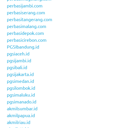
perbasijambi.com
perbasiserang.com
perbasitangerang.com
perbasimalang.com
perbasidepok.com
perbasicirebon.com
PGSIbandung.id
pgsiaceh.id
pgsijambi.id
pgsibali.id
pgsijakarta.id
pgsimedan.id
pgsilombok.id
pgsimaluku.id
pgsimanado.id
akmilsumbar.id
akmilpapua.id
akmilriau.id