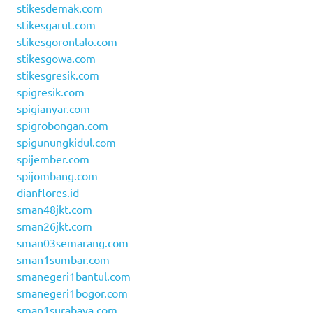
stikesdemak.com
stikesgarut.com
stikesgorontalo.com
stikesgowa.com
stikesgresik.com
spigresik.com
spigianyar.com
spigrobongan.com
spigunungkidul.com
spijember.com
spijombang.com
dianflores.id
sman48jkt.com
sman26jkt.com
sman03semarang.com
sman1sumbar.com
smanegeri1bantul.com
smanegeri1bogor.com
sman1surabaya.com