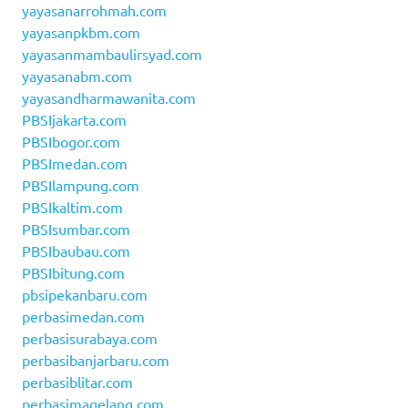
yayasanarrohmah.com
yayasanpkbm.com
yayasanmambaulirsyad.com
yayasanabm.com
yayasandharmawanita.com
PBSIjakarta.com
PBSIbogor.com
PBSImedan.com
PBSIlampung.com
PBSIkaltim.com
PBSIsumbar.com
PBSIbaubau.com
PBSIbitung.com
pbsipekanbaru.com
perbasimedan.com
perbasisurabaya.com
perbasibanjarbaru.com
perbasiblitar.com
perbasimagelang.com