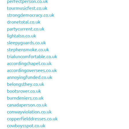
perfectperson.co.uk
tourmusicfest.co.uk
strongdemocracy.co.uk
dronetotal.co.uk
partycurrent.co.uk
lightalso.co.uk
sleepyguards.co.uk
stephensmoke.co.uk
trialuncomfortable.co.uk
accordingchapel.co.uk
accordingoversees.co.uk
annoyingfunded.co.uk
belongsthey.co.uk
bootsrover.co.uk
burndeniers.co.uk
canadaperson.co.uk
conwayviolation.co.uk
copperfielddresses.co.uk
cowboysspot.co.uk