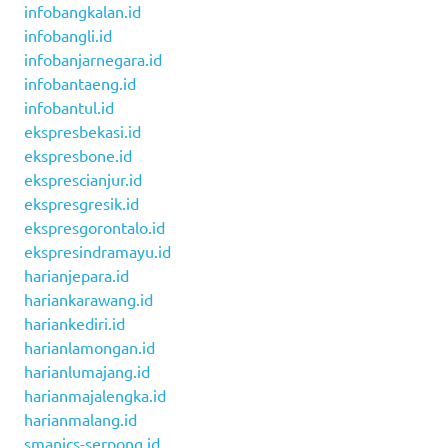
infobangkalan.id
infobangli.id
infobanjarnegara.id
infobantaeng.id
infobantul.id
ekspresbekasi.id
ekspresbone.id
eksprescianjur.id
ekspresgresik.id
ekspresgorontalo.id
ekspresindramayu.id
harianjepara.id
hariankarawang.id
hariankediri.id
harianlamongan.id
harianlumajang.id
harianmajalengka.id
harianmalang.id
smanics-serpong.id