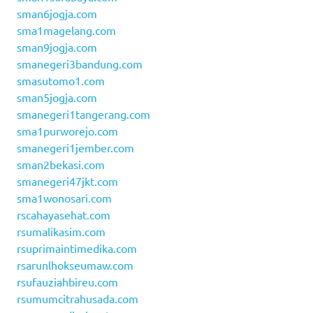
sman6jogja.com
sma1magelang.com
sman9jogja.com
smanegeri3bandung.com
smasutomo1.com
sman5jogja.com
smanegeri1tangerang.com
sma1purworejo.com
smanegeri1jember.com
sman2bekasi.com
smanegeri47jkt.com
sma1wonosari.com
rscahayasehat.com
rsumalikasim.com
rsuprimaintimedika.com
rsarunlhokseumaw.com
rsufauziahbireu.com
rsumumcitrahusada.com