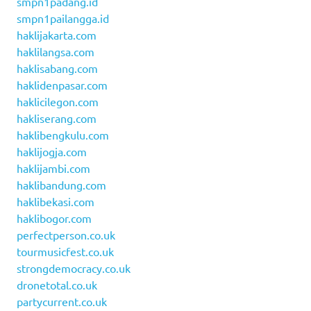
smpn1padang.id
smpn1pailangga.id
haklijakarta.com
haklilangsa.com
haklisabang.com
haklidenpasar.com
haklicilegon.com
hakliserang.com
haklibengkulu.com
haklijogja.com
haklijambi.com
haklibandung.com
haklibekasi.com
haklibogor.com
perfectperson.co.uk
tourmusicfest.co.uk
strongdemocracy.co.uk
dronetotal.co.uk
partycurrent.co.uk