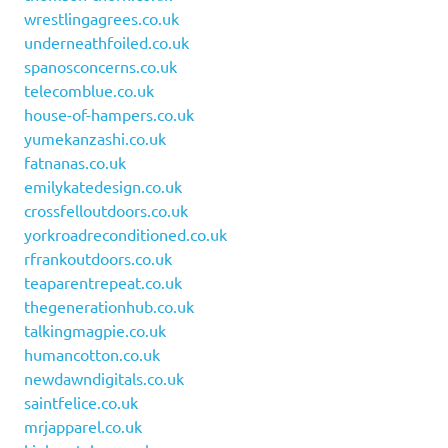
wrestlingagrees.co.uk
underneathfoiled.co.uk
spanosconcerns.co.uk
telecomblue.co.uk
house-of-hampers.co.uk
yumekanzashi.co.uk
fatnanas.co.uk
emilykatedesign.co.uk
crossfelloutdoors.co.uk
yorkroadreconditioned.co.uk
rfrankoutdoors.co.uk
teaparentrepeat.co.uk
thegenerationhub.co.uk
talkingmagpie.co.uk
humancotton.co.uk
newdawndigitals.co.uk
saintfelice.co.uk
mrjapparel.co.uk