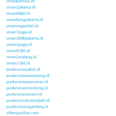
smaskanisius.id
sman2jakarta.id
sman68jkt.id
sman8yogyakarta.id
smasungguldel.id
sman1jogja.id
sman28dkijakarta.id
sman3jogja.id
sman81jkt.id
sman2malang.id
sman21jkt.id
puskesmasjakut.id
puskesmasmampang.id
puskesmaspancoran.id
puskesmasmenteng.id
puskesmassenen.id
puskesmaskramatjati.id
puskesmasngambeg.id
stikespacitan.com