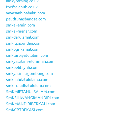
kinkycatalog.co.uk
thefaciahub.co.uk
yayasanbinabakti.com
paudtunasbangsa.com
smkal-amin.com
smkal-manar.com
smkdarulamal.com
smkitpasundan.com
smkpgrikamal.com
smktarbiyatululum.com
smkyasalam-elummah.com
smkpelitaynh.com
smkyasinacigombong.com
smknahdatululama.com
smkitraudhatululum.com
SMKMIFTAHULSALAM.com
SMKSILIWANGIMANDIRI.com
SMKMANDIRIBERKAH.com
SMKCBTBEKASI.com