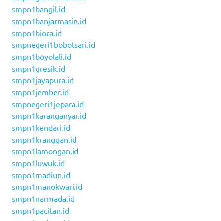
smpn1bangil.id
smpn1banjarmasin.id
smpn1biora.id
smpnegeri1bobotsari.id
smpn1boyolali.id
smpn1gresik.id
smpn1jayapura.id
smpn1jember.id
smpnegeri1jepara.id
smpn1karanganyar.id
smpn1kendari.id
smpn1kranggan.id
smpn1lamongan.id
smpn1luwuk.id
smpn1madiun.id
smpn1manokwari.id
smpn1narmada.id
smpn1pacitan.id