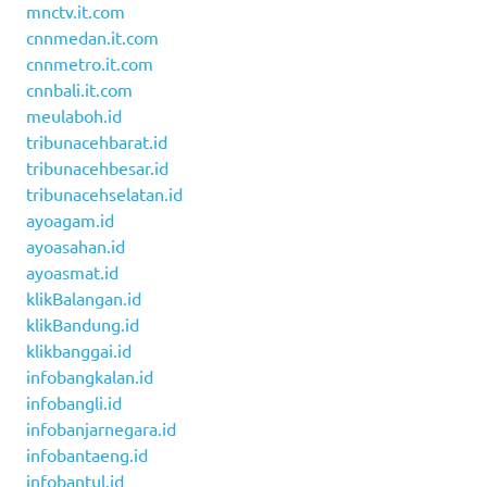
mnctv.it.com
cnnmedan.it.com
cnnmetro.it.com
cnnbali.it.com
meulaboh.id
tribunacehbarat.id
tribunacehbesar.id
tribunacehselatan.id
ayoagam.id
ayoasahan.id
ayoasmat.id
klikBalangan.id
klikBandung.id
klikbanggai.id
infobangkalan.id
infobangli.id
infobanjarnegara.id
infobantaeng.id
infobantul.id