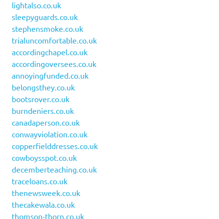
lightalso.co.uk
sleepyguards.co.uk
stephensmoke.co.uk
trialuncomfortable.co.uk
accordingchapel.co.uk
accordingoversees.co.uk
annoyingfunded.co.uk
belongsthey.co.uk
bootsrover.co.uk
burndeniers.co.uk
canadaperson.co.uk
conwayviolation.co.uk
copperfielddresses.co.uk
cowboysspot.co.uk
decemberteaching.co.uk
traceloans.co.uk
thenewsweek.co.uk
thecakewala.co.uk
thomson-thorn.co.uk