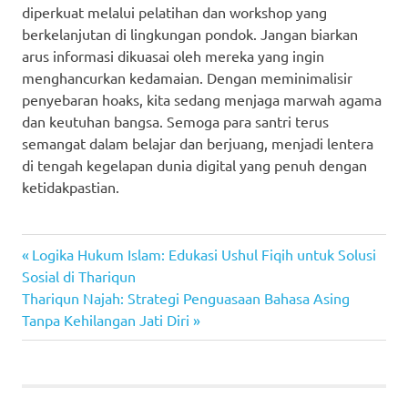
diperkuat melalui pelatihan dan workshop yang
berkelanjutan di lingkungan pondok. Jangan biarkan
arus informasi dikuasai oleh mereka yang ingin
menghancurkan kedamaian. Dengan meminimalisir
penyebaran hoaks, kita sedang menjaga marwah agama
dan keutuhan bangsa. Semoga para santri terus
semangat dalam belajar dan berjuang, menjadi lentera
di tengah kegelapan dunia digital yang penuh dengan
ketidakpastian.
Previous
Navigasi
Logika Hukum Islam: Edukasi Ushul Fiqih untuk Solusi
Post:
Sosial di Thariqun
pos
Next
Thariqun Najah: Strategi Penguasaan Bahasa Asing
Post:
Tanpa Kehilangan Jati Diri