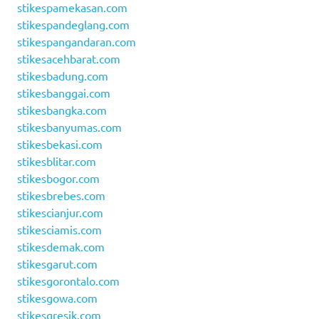
stikespamekasan.com
stikespandeglang.com
stikespangandaran.com
stikesacehbarat.com
stikesbadung.com
stikesbanggai.com
stikesbangka.com
stikesbanyumas.com
stikesbekasi.com
stikesblitar.com
stikesbogor.com
stikesbrebes.com
stikescianjur.com
stikesciamis.com
stikesdemak.com
stikesgarut.com
stikesgorontalo.com
stikesgowa.com
stikesgresik.com