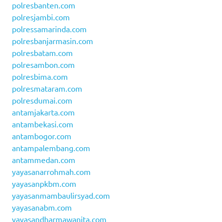
polresbanten.com
polresjambi.com
polressamarinda.com
polresbanjarmasin.com
polresbatam.com
polresambon.com
polresbima.com
polresmataram.com
polresdumai.com
antamjakarta.com
antambekasi.com
antambogor.com
antampalembang.com
antammedan.com
yayasanarrohmah.com
yayasanpkbm.com
yayasanmambaulirsyad.com
yayasanabm.com
yayasandharmawanita.com