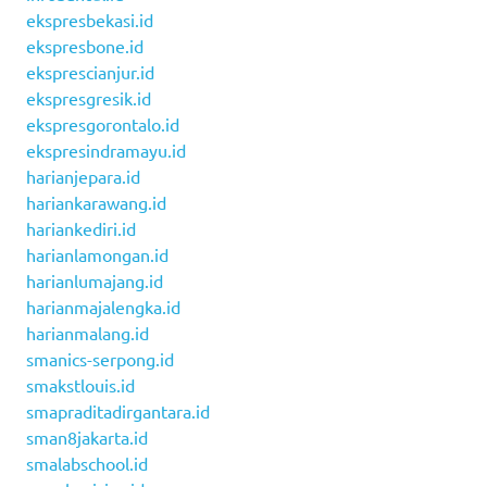
ekspresbekasi.id
ekspresbone.id
eksprescianjur.id
ekspresgresik.id
ekspresgorontalo.id
ekspresindramayu.id
harianjepara.id
hariankarawang.id
hariankediri.id
harianlamongan.id
harianlumajang.id
harianmajalengka.id
harianmalang.id
smanics-serpong.id
smakstlouis.id
smapraditadirgantara.id
sman8jakarta.id
smalabschool.id