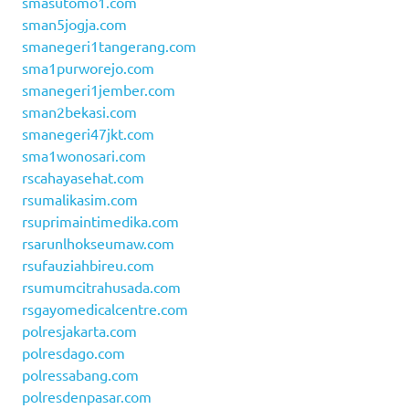
smasutomo1.com
sman5jogja.com
smanegeri1tangerang.com
sma1purworejo.com
smanegeri1jember.com
sman2bekasi.com
smanegeri47jkt.com
sma1wonosari.com
rscahayasehat.com
rsumalikasim.com
rsuprimaintimedika.com
rsarunlhokseumaw.com
rsufauziahbireu.com
rsumumcitrahusada.com
rsgayomedicalcentre.com
polresjakarta.com
polresdago.com
polressabang.com
polresdenpasar.com