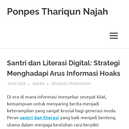
Skip
Ponpes Thariqun Najah
to
content
Membentuk
Generasi
Qurani
MENU
dan
Berakhlak
Mulia
Santri dan Literasi Digital: Strategi
Menghadapi Arus Informasi Hoaks
09.02.2026
ADMIN
EDUKASI
,
PENDIDIKAN
Di era di mana informasi menyebar secepat kilat,
kemampuan untuk menyaring berita menjadi
keterampilan yang sangat krusial bagi generasi muda.
Peran
santri dan literasi
yang baik menjadi benteng
utama dalam menjaga keutuhan cara berpikir