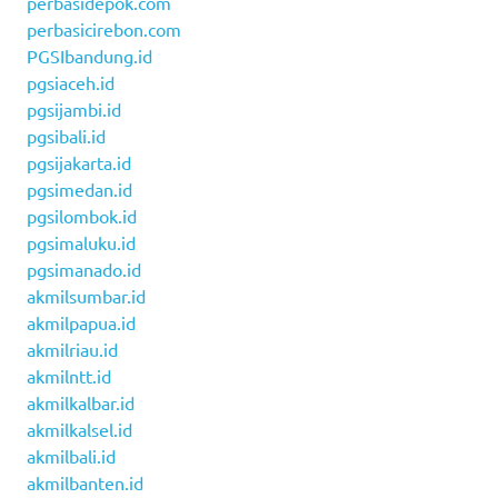
perbasidepok.com
perbasicirebon.com
PGSIbandung.id
pgsiaceh.id
pgsijambi.id
pgsibali.id
pgsijakarta.id
pgsimedan.id
pgsilombok.id
pgsimaluku.id
pgsimanado.id
akmilsumbar.id
akmilpapua.id
akmilriau.id
akmilntt.id
akmilkalbar.id
akmilkalsel.id
akmilbali.id
akmilbanten.id