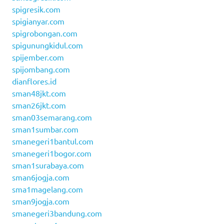
spigresik.com
spigianyar.com
spigrobongan.com
spigunungkidul.com
spijember.com
spijombang.com
dianflores.id
sman48jkt.com
sman26jkt.com
sman03semarang.com
sman1sumbar.com
smanegeri1bantul.com
smanegeri1bogor.com
sman1surabaya.com
sman6jogja.com
sma1magelang.com
sman9jogja.com
smanegeri3bandung.com