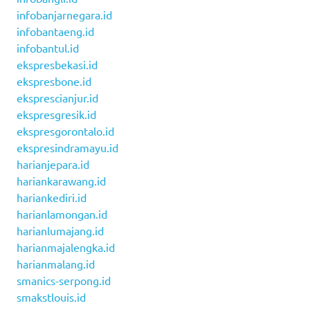
infobanjarnegara.id
infobantaeng.id
infobantul.id
ekspresbekasi.id
ekspresbone.id
eksprescianjur.id
ekspresgresik.id
ekspresgorontalo.id
ekspresindramayu.id
harianjepara.id
hariankarawang.id
hariankediri.id
harianlamongan.id
harianlumajang.id
harianmajalengka.id
harianmalang.id
smanics-serpong.id
smakstlouis.id