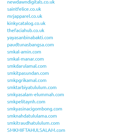
newdawndigitals.co.uk
saintfelice.co.uk
mrjapparel.co.uk
kinkycatalog.co.uk
thefaciahub.co.uk
yayasanbinabakti.com
paudtunasbangsa.com
smkal-amin.com
smkal-manar.com
smkdarulamal.com
smkitpasundan.com
smkpgrikamal.com
smktarbiyatululum.com
smkyasalam-elummah.com
smkpelitaynh.com
smkyasinacigombong.com
smknahdatululama.com
smkitraudhatululum.com
SMKMIFTAHULSALAM.com