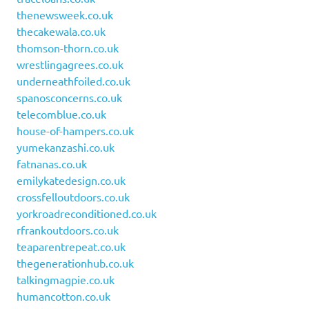
thenewsweek.co.uk
thecakewala.co.uk
thomson-thorn.co.uk
wrestlingagrees.co.uk
underneathfoiled.co.uk
spanosconcerns.co.uk
telecomblue.co.uk
house-of-hampers.co.uk
yumekanzashi.co.uk
fatnanas.co.uk
emilykatedesign.co.uk
crossfelloutdoors.co.uk
yorkroadreconditioned.co.uk
rfrankoutdoors.co.uk
teaparentrepeat.co.uk
thegenerationhub.co.uk
talkingmagpie.co.uk
humancotton.co.uk