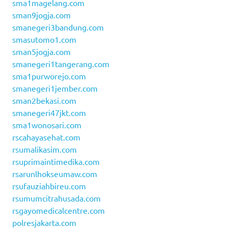
sma1magelang.com
sman9jogja.com
smanegeri3bandung.com
smasutomo1.com
sman5jogja.com
smanegeri1tangerang.com
sma1purworejo.com
smanegeri1jember.com
sman2bekasi.com
smanegeri47jkt.com
sma1wonosari.com
rscahayasehat.com
rsumalikasim.com
rsuprimaintimedika.com
rsarunlhokseumaw.com
rsufauziahbireu.com
rsumumcitrahusada.com
rsgayomedicalcentre.com
polresjakarta.com