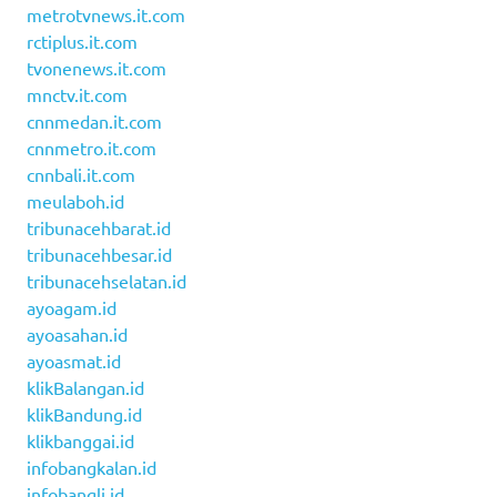
metrotvnews.it.com
rctiplus.it.com
tvonenews.it.com
mnctv.it.com
cnnmedan.it.com
cnnmetro.it.com
cnnbali.it.com
meulaboh.id
tribunacehbarat.id
tribunacehbesar.id
tribunacehselatan.id
ayoagam.id
ayoasahan.id
ayoasmat.id
klikBalangan.id
klikBandung.id
klikbanggai.id
infobangkalan.id
infobangli.id