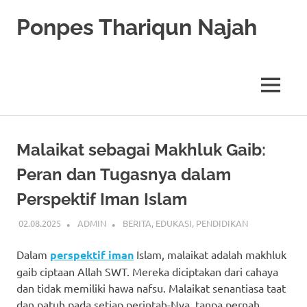
Skip
Ponpes Thariqun Najah
to
content
Membentuk
Generasi
Qurani
MENU
dan
Berakhlak
Mulia
Malaikat sebagai Makhluk Gaib:
Peran dan Tugasnya dalam
Perspektif Iman Islam
02.08.2025
ADMIN
BERITA
,
EDUKASI
,
PENDIDIKAN
Dalam
perspektif iman
Islam, malaikat adalah makhluk
gaib ciptaan Allah SWT. Mereka diciptakan dari cahaya
dan tidak memiliki hawa nafsu. Malaikat senantiasa taat
dan patuh pada setiap perintah-Nya, tanpa pernah