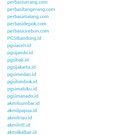
perbasiserang.com
perbasitangerang.com
perbasimalang.com
perbasidepok.com
perbasicirebon.com
PGSIbandung.id
pgsiaceh.id
pgsijambi.id
pgsibali.id
pgsijakarta.id
pgsimedan.id
pgsilombok.id
pgsimaluku.id
pgsimanado.id
akmilsumbar.id
akmilpapua.id
akmilriau.id
akmilntt.id
akmilkalbar.id