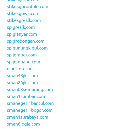
stikesgorontalo.com
stikesgowa.com
stikesgresik.com
spigresik.com
spigianyar.com
spigrobongan.com
spigunungkidul.com
spijember.com
spijombang.com
dianflores.id
sman48jkt.com
sman26jkt.com
sman03semarang.com
sman1sumbar.com
smanegeri1bantul.com
smanegeri1bogor.com
sman1surabaya.com
sman6jogja.com