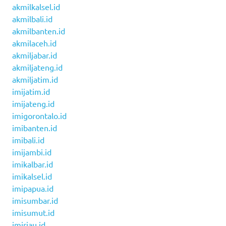
akmilkalsel.id
akmilbali.id
akmilbanten.id
akmilaceh.id
akmiljabar.id
akmiljateng.id
akmiljatim.id
imijatim.id
imijateng.id
imigorontalo.id
imibanten.id
imibali.id
imijambi.id
imikalbar.id
imikalsel.id
imipapua.id
imisumbar.id
imisumut.id
imiriau.id