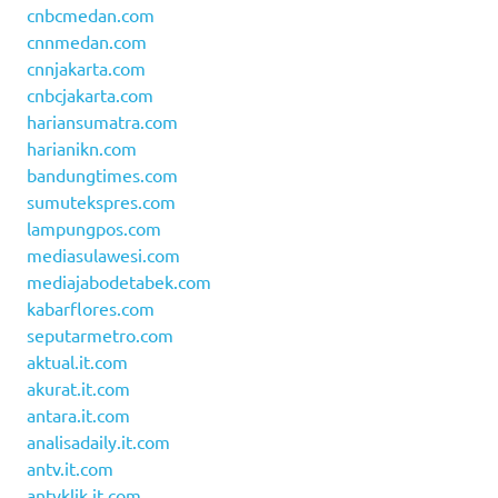
cnbcmedan.com
cnnmedan.com
cnnjakarta.com
cnbcjakarta.com
hariansumatra.com
harianikn.com
bandungtimes.com
sumutekspres.com
lampungpos.com
mediasulawesi.com
mediajabodetabek.com
kabarflores.com
seputarmetro.com
aktual.it.com
akurat.it.com
antara.it.com
analisadaily.it.com
antv.it.com
antvklik.it.com