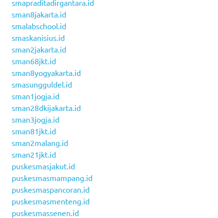
smapraditadirgantara.id
sman8jakarta.id
smalabschool.id
smaskanisius.id
sman2jakarta.id
sman68jkt.id
sman8yogyakarta.id
smasungguldel.id
sman1jogja.id
sman28dkijakarta.id
sman3jogja.id
sman81jkt.id
sman2malang.id
sman21jkt.id
puskesmasjakut.id
puskesmasmampang.id
puskesmaspancoran.id
puskesmasmenteng.id
puskesmassenen.id