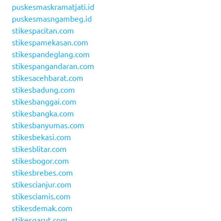
puskesmaskramatjati.id
puskesmasngambeg.id
stikespacitan.com
stikespamekasan.com
stikespandeglang.com
stikespangandaran.com
stikesacehbarat.com
stikesbadung.com
stikesbanggai.com
stikesbangka.com
stikesbanyumas.com
stikesbekasi.com
stikesblitar.com
stikesbogor.com
stikesbrebes.com
stikescianjur.com
stikesciamis.com
stikesdemak.com
stikesgarut.com