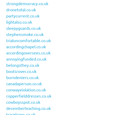
strongdemocracy.co.uk
dronetotal.co.uk
partycurrent.co.uk
lightalso.co.uk
sleepyguards.co.uk
stephensmoke.co.uk
trialuncomfortable.co.uk
accordingchapel.co.uk
accordingoversees.co.uk
annoyingfunded.co.uk
belongsthey.co.uk
bootsrover.co.uk
burndeniers.co.uk
canadaperson.co.uk
conwayviolation.co.uk
copperfielddresses.co.uk
cowboysspot.co.uk
decemberteaching.co.uk
traceloans.co.uk