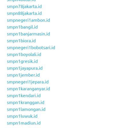
smpn78jakarta.id
smpn88jakarta.id
smpnegeri1ambon.id
smpn1bangil.id
smpn1banjarmasin.id
smpn1biora.id
smpnegeri1bobotsari.id
smpn1boyolali.id
smpn1gresik.id
smpn1jayapura.id
smpn1jember.id
smpnegeri1jepara.id
smpn1karanganyar.id
smpn1kendari.id
smpn1kranggan.id
smpn1lamongan.id
smpn1luwuk.id
smpn1madiun.id