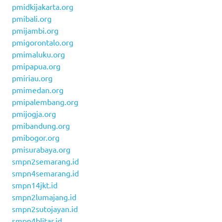
pmidkijakarta.org
pmibali.org
pmijambi.org
pmigorontalo.org
pmimaluku.org
pmipapua.org
pmiriau.org
pmimedan.org
pmipalembang.org
pmijogja.org
pmibandung.org
pmibogor.org
pmisurabaya.org
smpn2semarang.id
smpn4semarang.id
smpn14jkt.id
smpn2lumajang.id
smpn2sutojayan.id
smpn4blitar.id