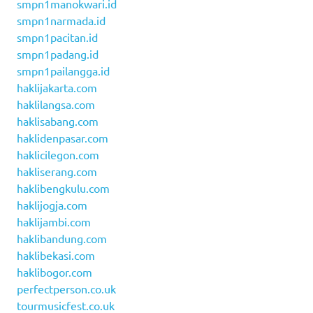
smpn1manokwari.id
smpn1narmada.id
smpn1pacitan.id
smpn1padang.id
smpn1pailangga.id
haklijakarta.com
haklilangsa.com
haklisabang.com
haklidenpasar.com
haklicilegon.com
hakliserang.com
haklibengkulu.com
haklijogja.com
haklijambi.com
haklibandung.com
haklibekasi.com
haklibogor.com
perfectperson.co.uk
tourmusicfest.co.uk