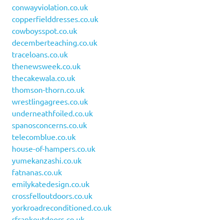
conwayviolation.co.uk
copperfielddresses.co.uk
cowboysspot.co.uk
decemberteaching.co.uk
traceloans.co.uk
thenewsweek.co.uk
thecakewala.co.uk
thomson-thorn.co.uk
wrestlingagrees.co.uk
underneathfoiled.co.uk
spanosconcerns.co.uk
telecomblue.co.uk
house-of-hampers.co.uk
yumekanzashi.co.uk
fatnanas.co.uk
emilykatedesign.co.uk
crossfelloutdoors.co.uk
yorkroadreconditioned.co.uk
rfrankoutdoors.co.uk