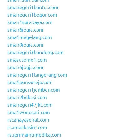
smanegeri1bantul.com
smanegeri1bogor.com
sman1surabaya.com
sman6jogja.com
sma1magelang.com
sman9jogja.com
smanegeri3bandung.com
smasutomo1.com
sman5jogja.com
smanegeri1tangerang.com
sma1purworejo.com
smanegeri1jember.com
sman2bekasi.com
smanegeri47jkt.com
sma1wonosari.com
rscahayasehat.com
rsumalikasim.com
rsuprimaintimedika.com