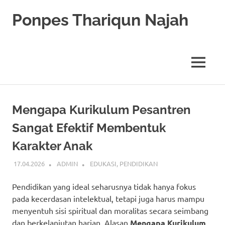
Skip
Ponpes Thariqun Najah
to
content
Membentuk
Generasi
Qurani
MENU
dan
Berakhlak
Mulia
Mengapa Kurikulum Pesantren
Sangat Efektif Membentuk
Karakter Anak
17.04.2026
ADMIN
EDUKASI
,
PENDIDIKAN
Pendidikan yang ideal seharusnya tidak hanya fokus
pada kecerdasan intelektual, tetapi juga harus mampu
menyentuh sisi spiritual dan moralitas secara seimbang
dan berkelanjutan harian. Alasan
Mengapa Kurikulum