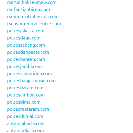
rsarunlhokseumaw.com
rsufauziahbireu.com
rsumumcitrahusada.com
rsgayomedicalcentre.com
polresjakarta.com
polresdago.com
polressabang.com
polresdenpasar.com
polresbanten.com
polresjambi.com
polressamarinda.com
polresbanjarmasin.com
polresbatam.com
polresambon.com
polresbima.com
polresmataram.com
polresdumai.com
antamjakarta.com
antambekasi.com