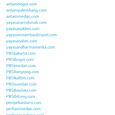
antambogor.com
antampalembang.com
antammedan.com
yayasanarrohmah.com
yayasanpkbm.com
yayasanmambaulirsyad.com
yayasanabm.com
yayasandharmawanita.com
PBSIjakarta.com
PBSIbogor.com
PBSImedan.com
PBSIlampung.com
PBSIkaltim.com
PBSIsumbar.com
PBSIbaubau.com
PBSIbitung.com
pbsipekanbaru.com
perbasimedan.com
perbasisurabaya.com