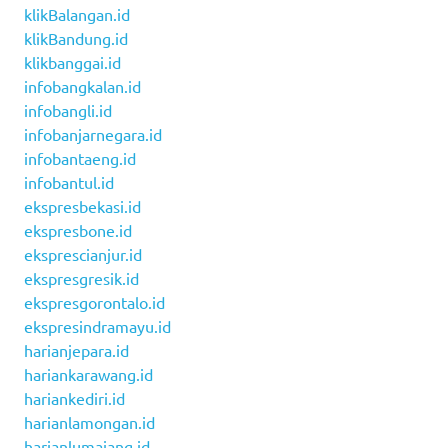
klikBalangan.id
klikBandung.id
klikbanggai.id
infobangkalan.id
infobangli.id
infobanjarnegara.id
infobantaeng.id
infobantul.id
ekspresbekasi.id
ekspresbone.id
eksprescianjur.id
ekspresgresik.id
ekspresgorontalo.id
ekspresindramayu.id
harianjepara.id
hariankarawang.id
hariankediri.id
harianlamongan.id
harianlumajang.id