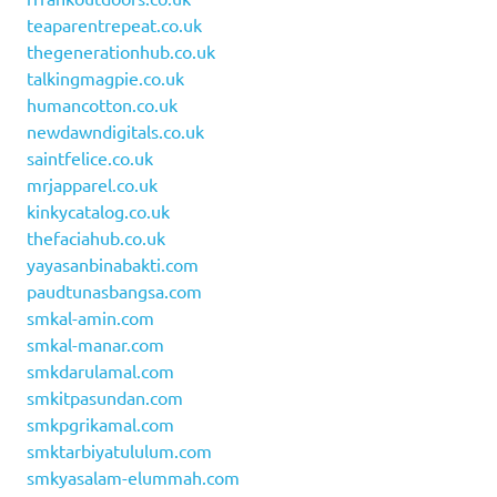
teaparentrepeat.co.uk
thegenerationhub.co.uk
talkingmagpie.co.uk
humancotton.co.uk
newdawndigitals.co.uk
saintfelice.co.uk
mrjapparel.co.uk
kinkycatalog.co.uk
thefaciahub.co.uk
yayasanbinabakti.com
paudtunasbangsa.com
smkal-amin.com
smkal-manar.com
smkdarulamal.com
smkitpasundan.com
smkpgrikamal.com
smktarbiyatululum.com
smkyasalam-elummah.com