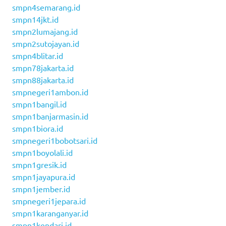
smpn4semarang.id
smpn14jkt.id
smpn2lumajang.id
smpn2sutojayan.id
smpn4blitar.id
smpn78jakarta.id
smpn88jakarta.id
smpnegeri1ambon.id
smpn1bangil.id
smpn1banjarmasin.id
smpn1biora.id
smpnegeri1bobotsari.id
smpn1boyolali.id
smpn1gresik.id
smpn1jayapura.id
smpn1jember.id
smpnegeri1jepara.id
smpn1karanganyar.id
smpn1kendari.id