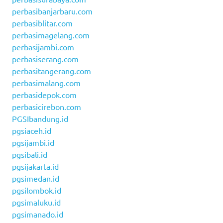
perbasibanjarbaru.com
perbasiblitar.com
perbasimagelang.com
perbasijambi.com
perbasiserang.com
perbasitangerang.com
perbasimalang.com
perbasidepok.com
perbasicirebon.com
PGSIbandung.id
pgsiaceh.id
pgsijambi.id
pgsibali.id
pgsijakarta.id
pgsimedan.id
pgsilombok.id
pgsimaluku.id
pgsimanado.id