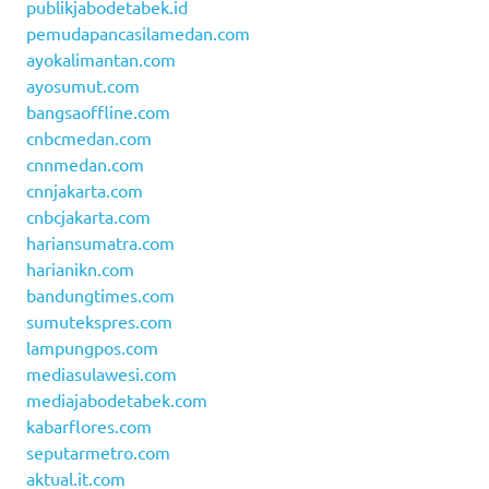
publikjabodetabek.id
pemudapancasilamedan.com
ayokalimantan.com
ayosumut.com
bangsaoffline.com
cnbcmedan.com
cnnmedan.com
cnnjakarta.com
cnbcjakarta.com
hariansumatra.com
harianikn.com
bandungtimes.com
sumutekspres.com
lampungpos.com
mediasulawesi.com
mediajabodetabek.com
kabarflores.com
seputarmetro.com
aktual.it.com