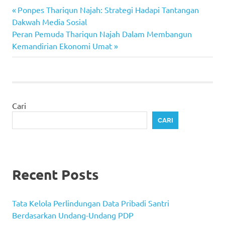
Previous
Navigasi
Ponpes Thariqun Najah: Strategi Hadapi Tantangan
Post:
Dakwah Media Sosial
pos
Next
Peran Pemuda Thariqun Najah Dalam Membangun
Post:
Kemandirian Ekonomi Umat
Cari
CARI
Recent Posts
Tata Kelola Perlindungan Data Pribadi Santri
Berdasarkan Undang-Undang PDP