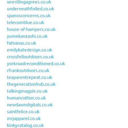
wrestlingagrees.co.uk
underneathfoiled.co.uk
spanosconcerns.co.uk
telecomblue.co.uk
house-of-hampers.co.uk
yumekanzashi.co.uk
fatnanas.co.uk
emilykatedesign.co.uk
crossfelloutdoors.co.uk
yorkroadreconditioned.co.uk
rfrankoutdoors.co.uk
teaparentrepeat.co.uk
thegenerationhub.co.uk
talkingmagpie.co.uk
humancotton.co.uk
newdawndigitals.co.uk
saintfelice.co.uk
mrjapparel.co.uk
kinkycatalog.co.uk