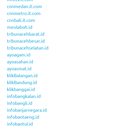
cnnmedan.it.com
cnnmetro.it.com
cnnbali.it.com
meulaboh.id
tribunacehbarat.id
tribunacehbesar.id
tribunacehselatan.id
ayoagam.id
ayoasahan.id
ayoasmat.id
klikBalangan.id
klikBandung.id
klikbanggai.id
infobangkalan.id
infobangli.id
infobanjarnegara.id
infobantaeng.id
infobantul.id