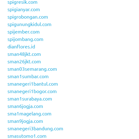
spigresik.com
spigianyar.com
spigrobongan.com
spigunungkidul.com
spijember.com
spijombang.com
dianflores.id
sman48jkt.com
sman26jkt.com
sman03semarang.com
sman1sumbar.com
smanegeri1bantul.com
smanegeri1bogor.com
sman1surabaya.com
sman6jogja.com
sma1magelang.com
sman9jogja.com
smanegeri3bandung.com
smasutomo1.com