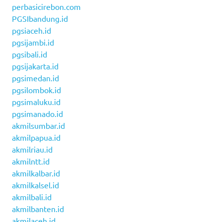
perbasicirebon.com
PGSIbandung.id
pgsiaceh.id
pgsijambi.id
pgsibali.id
pgsijakarta.id
pgsimedan.id
pgsilombok.id
pgsimaluku.id
pgsimanado.id
akmilsumbar.id
akmilpapua.id
akmilriau.id
akmilntt.id
akmilkalbar.id
akmilkalsel.id
akmilbali.id
akmilbanten.id
akmilaceh.id