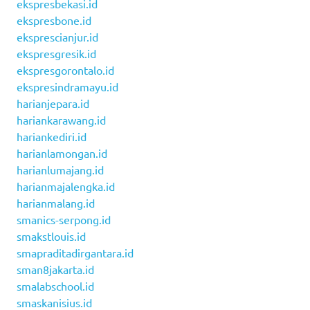
ekspresbekasi.id
ekspresbone.id
eksprescianjur.id
ekspresgresik.id
ekspresgorontalo.id
ekspresindramayu.id
harianjepara.id
hariankarawang.id
hariankediri.id
harianlamongan.id
harianlumajang.id
harianmajalengka.id
harianmalang.id
smanics-serpong.id
smakstlouis.id
smapraditadirgantara.id
sman8jakarta.id
smalabschool.id
smaskanisius.id