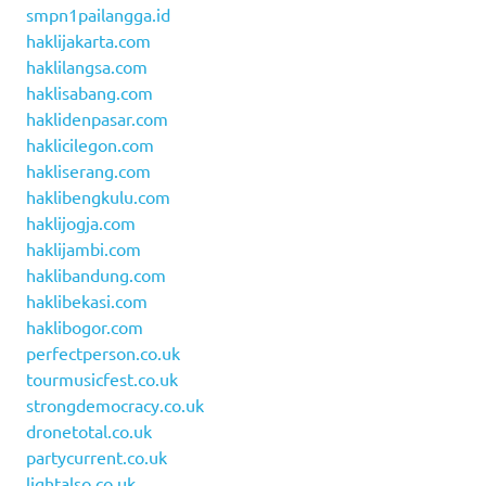
smpn1pailangga.id
haklijakarta.com
haklilangsa.com
haklisabang.com
haklidenpasar.com
haklicilegon.com
hakliserang.com
haklibengkulu.com
haklijogja.com
haklijambi.com
haklibandung.com
haklibekasi.com
haklibogor.com
perfectperson.co.uk
tourmusicfest.co.uk
strongdemocracy.co.uk
dronetotal.co.uk
partycurrent.co.uk
lightalso.co.uk