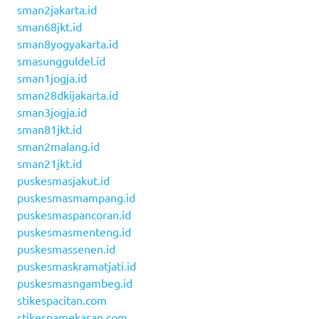
sman2jakarta.id
sman68jkt.id
sman8yogyakarta.id
smasungguldel.id
sman1jogja.id
sman28dkijakarta.id
sman3jogja.id
sman81jkt.id
sman2malang.id
sman21jkt.id
puskesmasjakut.id
puskesmasmampang.id
puskesmaspancoran.id
puskesmasmenteng.id
puskesmassenen.id
puskesmaskramatjati.id
puskesmasngambeg.id
stikespacitan.com
stikespamekasan.com