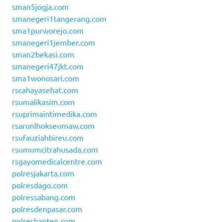
sman5jogja.com
smanegeri1tangerang.com
sma1purworejo.com
smanegeri1jember.com
sman2bekasi.com
smanegeri47jkt.com
sma1wonosari.com
rscahayasehat.com
rsumalikasim.com
rsuprimaintimedika.com
rsarunlhokseumaw.com
rsufauziahbireu.com
rsumumcitrahusada.com
rsgayomedicalcentre.com
polresjakarta.com
polresdago.com
polressabang.com
polresdenpasar.com
polresbanten.com