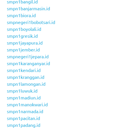
smpn1bangil.id
smpn1banjarmasin.id
smpn1biora.id
smpnegeri1bobotsari.id
smpn1boyolali.id
smpn1gresik.id
smpn1jayapura.id
smpn1jember.id
smpnegeri1jepara.id
smpn1karanganyar.id
smpn1kendari.id
smpn1kranggan.id
smpn1lamongan.id
smpn1luwuk.id
smpn1madiun.id
smpn1manokwari.id
smpn1narmada.id
smpn1pacitan.id
smpn1padang.id