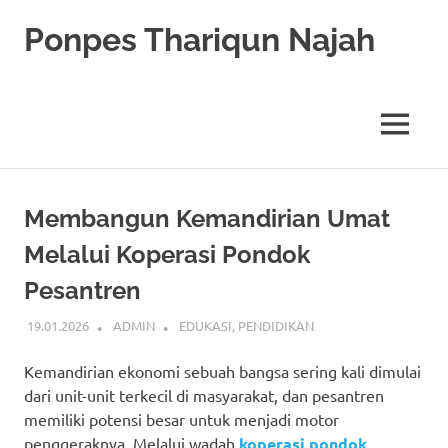
Skip
Ponpes Thariqun Najah
to
content
Membentuk
Generasi
Qurani
MENU
dan
Berakhlak
Mulia
Membangun Kemandirian Umat
Melalui Koperasi Pondok
Pesantren
19.01.2026
ADMIN
EDUKASI
,
PENDIDIKAN
Kemandirian ekonomi sebuah bangsa sering kali dimulai
dari unit-unit terkecil di masyarakat, dan pesantren
memiliki potensi besar untuk menjadi motor
penggeraknya. Melalui wadah
koperasi pondok
,