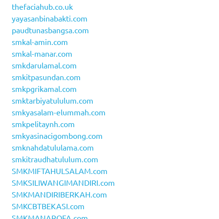
thefaciahub.co.uk
yayasanbinabakti.com
paudtunasbangsa.com
smkal-amin.com
smkal-manar.com
smkdarulamal.com
smkitpasundan.com
smkpgrikamal.com
smktarbiyatululum.com
smkyasalam-elummah.com
smkpelitaynh.com
smkyasinacigombong.com
smknahdatululama.com
smkitraudhatululum.com
SMKMIFTAHULSALAM.com
SMKSILIWANGIMANDIRI.com
SMKMANDIRIBERKAH.com
SMKCBTBEKASI.com
SMKMANAROFA.com