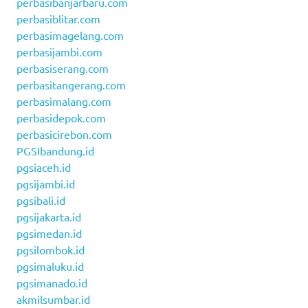
perbasibanjarbaru.com
perbasiblitar.com
perbasimagelang.com
perbasijambi.com
perbasiserang.com
perbasitangerang.com
perbasimalang.com
perbasidepok.com
perbasicirebon.com
PGSIbandung.id
pgsiaceh.id
pgsijambi.id
pgsibali.id
pgsijakarta.id
pgsimedan.id
pgsilombok.id
pgsimaluku.id
pgsimanado.id
akmilsumbar.id