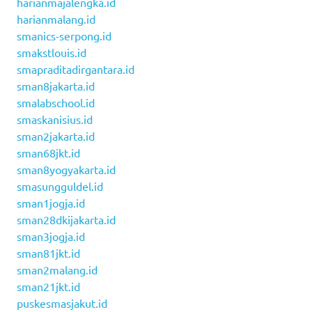
harianmajalengka.id
harianmalang.id
smanics-serpong.id
smakstlouis.id
smapraditadirgantara.id
sman8jakarta.id
smalabschool.id
smaskanisius.id
sman2jakarta.id
sman68jkt.id
sman8yogyakarta.id
smasungguldel.id
sman1jogja.id
sman28dkijakarta.id
sman3jogja.id
sman81jkt.id
sman2malang.id
sman21jkt.id
puskesmasjakut.id