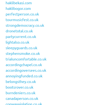
haklibekasi.com
haklibogor.com
perfectperson.co.uk
tourmusicfest.co.uk
strongdemocracy.co.uk
dronetotal.co.uk
partycurrent.co.uk
lightalso.co.uk
sleepyguards.co.uk
stephensmoke.co.uk
trialuncomfortable.co.uk
accordingchapel.co.uk
accordingoversees.co.uk
annoyingfunded.co.uk
belongsthey.co.uk
bootsrover.co.uk
burndeniers.co.uk
canadaperson.co.uk
conwayviolation.co.uk