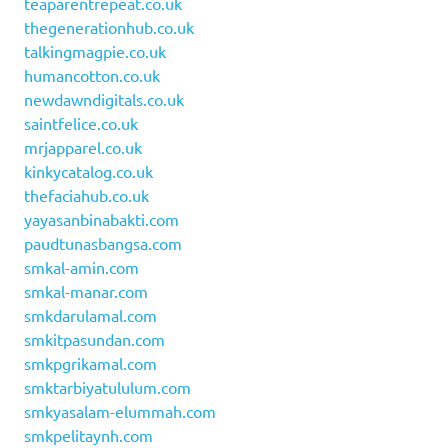
teaparentrepeat.co.uk
thegenerationhub.co.uk
talkingmagpie.co.uk
humancotton.co.uk
newdawndigitals.co.uk
saintfelice.co.uk
mrjapparel.co.uk
kinkycatalog.co.uk
thefaciahub.co.uk
yayasanbinabakti.com
paudtunasbangsa.com
smkal-amin.com
smkal-manar.com
smkdarulamal.com
smkitpasundan.com
smkpgrikamal.com
smktarbiyatululum.com
smkyasalam-elummah.com
smkpelitaynh.com