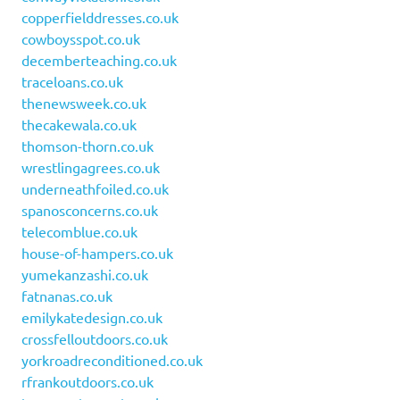
copperfielddresses.co.uk
cowboysspot.co.uk
decemberteaching.co.uk
traceloans.co.uk
thenewsweek.co.uk
thecakewala.co.uk
thomson-thorn.co.uk
wrestlingagrees.co.uk
underneathfoiled.co.uk
spanosconcerns.co.uk
telecomblue.co.uk
house-of-hampers.co.uk
yumekanzashi.co.uk
fatnanas.co.uk
emilykatedesign.co.uk
crossfelloutdoors.co.uk
yorkroadreconditioned.co.uk
rfrankoutdoors.co.uk