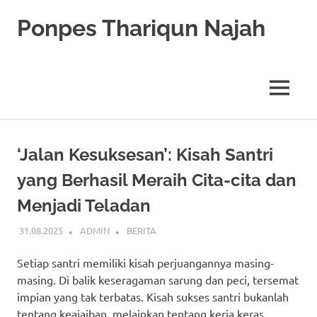
Skip
Ponpes Thariqun Najah
to
content
Membentuk
Generasi
Qurani
MENU
dan
Berakhlak
Mulia
‘Jalan Kesuksesan’: Kisah Santri
yang Berhasil Meraih Cita-cita dan
Menjadi Teladan
31.08.2025
ADMIN
BERITA
Setiap santri memiliki kisah perjuangannya masing-
masing. Di balik keseragaman sarung dan peci, tersemat
impian yang tak terbatas. Kisah sukses santri bukanlah
tentang keajaiban, melainkan tentang kerja keras,