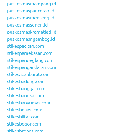
puskesmasmampang.id
puskesmaspancoran.id
puskesmasmenteng.id
puskesmassenen.id
puskesmaskramatjati.id
puskesmasngambeg.id
stikespacitan.com
stikespamekasan.com
stikespandeglang.com
stikespangandaran.com
stikesacehbarat.com
stikesbadung.com
stikesbanggai.com
stikesbangka.com
stikesbanyumas.com
stikesbekasi.com
stikesblitar.com
stikesbogor.com
stikesbrebes.com