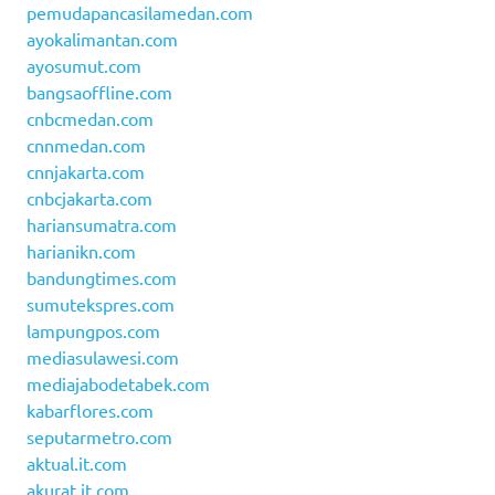
pemudapancasilamedan.com
ayokalimantan.com
ayosumut.com
bangsaoffline.com
cnbcmedan.com
cnnmedan.com
cnnjakarta.com
cnbcjakarta.com
hariansumatra.com
harianikn.com
bandungtimes.com
sumutekspres.com
lampungpos.com
mediasulawesi.com
mediajabodetabek.com
kabarflores.com
seputarmetro.com
aktual.it.com
akurat.it.com