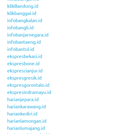
klikBandung.id
klikbanggai.id
infobangkalan.id
infobangli.id
infobanjarnegara.id
infobantaeng.id
infobantul.id
ekspresbekasi.id
ekspresbone.id
eksprescianjur.id
ekspresgresik.id
ekspresgorontalo.id
ekspresindramayu.id
harianjepara.id
hariankarawang.id
hariankediri.id
harianlamongan.id
harianlumajang.id