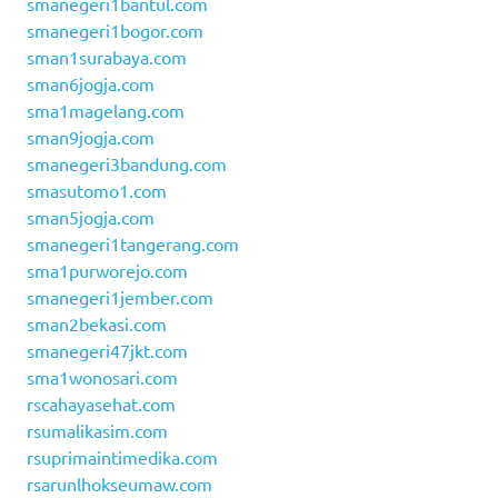
smanegeri1bantul.com
smanegeri1bogor.com
sman1surabaya.com
sman6jogja.com
sma1magelang.com
sman9jogja.com
smanegeri3bandung.com
smasutomo1.com
sman5jogja.com
smanegeri1tangerang.com
sma1purworejo.com
smanegeri1jember.com
sman2bekasi.com
smanegeri47jkt.com
sma1wonosari.com
rscahayasehat.com
rsumalikasim.com
rsuprimaintimedika.com
rsarunlhokseumaw.com