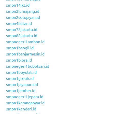
smpn14jkt.id
smpn2lumajang.id
smpn2sutojayan.id
smpn4blitar.id
smpn78jakarta.id
smpn88jakarta.id
smpnegeri1ambon.id
smpn1bangil.id
smpn1banjarmasin.id
smpn1biora.id
smpnegeri1bobotsari.id
smpn1boyolali.id
smpn1gresik.id
smpn1jayapura.id
smpn1jember.id
smpnegeri1jepara.id
smpn1karanganyar.id
smpn1kendari.id