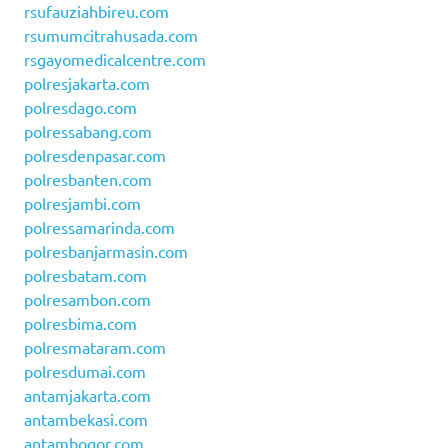
rsufauziahbireu.com
rsumumcitrahusada.com
rsgayomedicalcentre.com
polresjakarta.com
polresdago.com
polressabang.com
polresdenpasar.com
polresbanten.com
polresjambi.com
polressamarinda.com
polresbanjarmasin.com
polresbatam.com
polresambon.com
polresbima.com
polresmataram.com
polresdumai.com
antamjakarta.com
antambekasi.com
antambogor.com