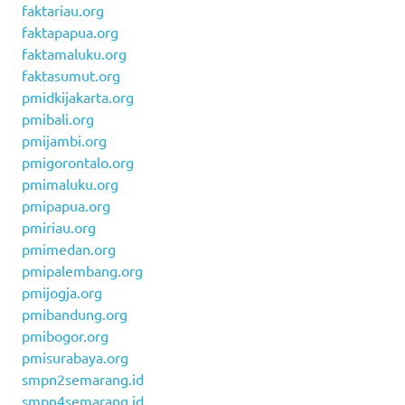
faktariau.org
faktapapua.org
faktamaluku.org
faktasumut.org
pmidkijakarta.org
pmibali.org
pmijambi.org
pmigorontalo.org
pmimaluku.org
pmipapua.org
pmiriau.org
pmimedan.org
pmipalembang.org
pmijogja.org
pmibandung.org
pmibogor.org
pmisurabaya.org
smpn2semarang.id
smpn4semarang.id