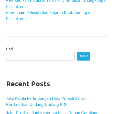
Navigasi
Pendidikan Karakter Terbaik: Ditemukan di Lingkungan
Post:
Pesantren
pos
Next
Memahami Filosofi dan Sejarah Kitab Kuning di
Post:
Pesantren
Cari
CARI
Recent Posts
Tata Kelola Perlindungan Data Pribadi Santri
Berdasarkan Undang-Undang PDP
Jalur Prestasi Santri Menuju Masa Depan Gemilang