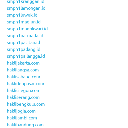
smpn1kranggan.id
smpn1lamongan.id
smpn1luwuk.id
smpn1madiun.id
smpn1manokwari.id
smpn1narmada.id
smpn1pacitan.id
smpn1padang.id
smpn1pailangga.id
haklijakarta.com
haklilangsa.com
haklisabang.com
haklidenpasar.com
haklicilegon.com
hakliserang.com
haklibengkulu.com
haklijogja.com
haklijambi.com
haklibandung.com