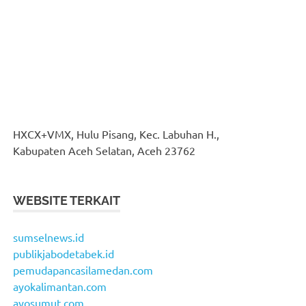
HXCX+VMX, Hulu Pisang, Kec. Labuhan H.,
Kabupaten Aceh Selatan, Aceh 23762
WEBSITE TERKAIT
sumselnews.id
publikjabodetabek.id
pemudapancasilamedan.com
ayokalimantan.com
ayosumut.com