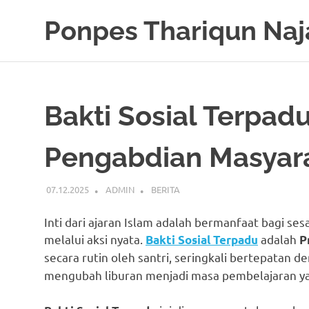
Skip
Ponpes Thariqun Naj
to
content
Membentuk
Generasi
Qurani
dan
Bakti Sosial Terpad
Berakhlak
Mulia
Pengabdian Masyara
07.12.2025
ADMIN
BERITA
Inti dari ajaran Islam adalah bermanfaat bagi se
melalui aksi nyata.
adalah
Bakti Sosial Terpadu
P
secara rutin oleh santri, seringkali bertepatan 
mengubah liburan menjadi masa pembelajaran yan