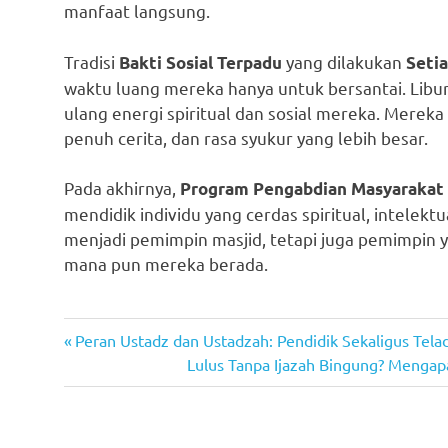
manfaat langsung.
Tradisi
yang dilakukan
Bakti Sosial Terpadu
Setia
waktu luang mereka hanya untuk bersantai. Libu
ulang energi spiritual dan sosial mereka. Merek
penuh cerita, dan rasa syukur yang lebih besar.
Pada akhirnya,
Program Pengabdian Masyarakat
mendidik individu yang cerdas spiritual, intelektu
menjadi pemimpin masjid, tetapi juga pemimpin 
mana pun mereka berada.
Previous
Navigasi
Peran Ustadz dan Ustadzah: Pendidik Sekaligus Tela
Post:
Next
Lulus Tanpa Ijazah Bingung? Mengapa 
pos
Post: