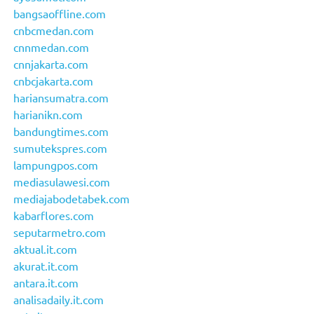
bangsaoffline.com
cnbcmedan.com
cnnmedan.com
cnnjakarta.com
cnbcjakarta.com
hariansumatra.com
harianikn.com
bandungtimes.com
sumutekspres.com
lampungpos.com
mediasulawesi.com
mediajabodetabek.com
kabarflores.com
seputarmetro.com
aktual.it.com
akurat.it.com
antara.it.com
analisadaily.it.com