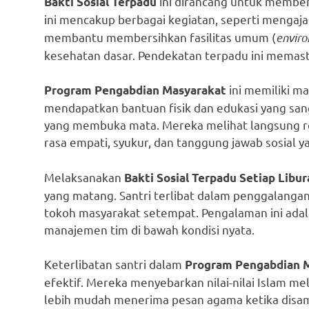
ini dirancang untuk member
Bakti Sosial Terpadu
ini mencakup berbagai kegiatan, seperti mengajar
membantu membersihkan fasilitas umum (
enviro
kesehatan dasar. Pendekatan terpadu ini memas
ini memiliki m
Program Pengabdian Masyarakat
mendapatkan bantuan fisik dan edukasi yang sang
yang membuka mata. Mereka melihat langsung re
rasa empati, syukur, dan tanggung jawab sosial 
Melaksanakan
Bakti Sosial Terpadu
Setiap Libur
yang matang. Santri terlibat dalam penggalangan
tokoh masyarakat setempat. Pengalaman ini ada
manajemen tim di bawah kondisi nyata.
Keterlibatan santri dalam
Program Pengabdian 
efektif. Mereka menyebarkan nilai-nilai Islam me
lebih mudah menerima pesan agama ketika disam