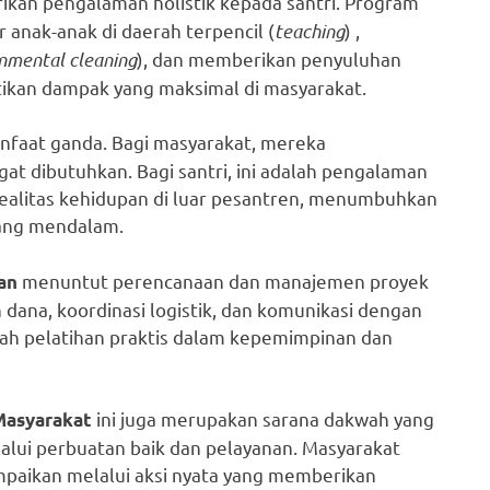
ikan pengalaman holistik kepada santri. Program
 anak-anak di daerah terpencil (
teaching
) ,
nmental cleaning
), dan memberikan penyuluhan
tikan dampak yang maksimal di masyarakat.
anfaat ganda. Bagi masyarakat, mereka
at dibutuhkan. Bagi santri, ini adalah pengalaman
alitas kehidupan di luar pesantren, menumbuhkan
yang mendalam.
menuntut perencanaan dan manajemen proyek
an
 dana, koordinasi logistik, dan komunikasi dengan
lah pelatihan praktis dalam kepemimpinan dan
ini juga merupakan sarana dakwah yang
Masyarakat
lalui perbuatan baik dan pelayanan. Masyarakat
paikan melalui aksi nyata yang memberikan