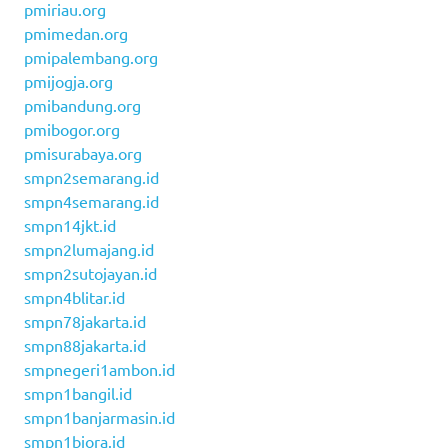
pmiriau.org
pmimedan.org
pmipalembang.org
pmijogja.org
pmibandung.org
pmibogor.org
pmisurabaya.org
smpn2semarang.id
smpn4semarang.id
smpn14jkt.id
smpn2lumajang.id
smpn2sutojayan.id
smpn4blitar.id
smpn78jakarta.id
smpn88jakarta.id
smpnegeri1ambon.id
smpn1bangil.id
smpn1banjarmasin.id
smpn1biora.id