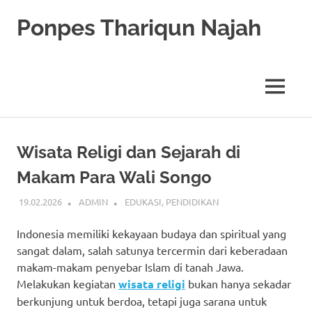
Skip
Ponpes Thariqun Najah
to
content
Membentuk
Generasi
Qurani
MENU
dan
Berakhlak
Mulia
Wisata Religi dan Sejarah di
Makam Para Wali Songo
19.02.2026
ADMIN
EDUKASI
,
PENDIDIKAN
Indonesia memiliki kekayaan budaya dan spiritual yang
sangat dalam, salah satunya tercermin dari keberadaan
makam-makam penyebar Islam di tanah Jawa.
Melakukan kegiatan
wisata religi
bukan hanya sekadar
berkunjung untuk berdoa, tetapi juga sarana untuk