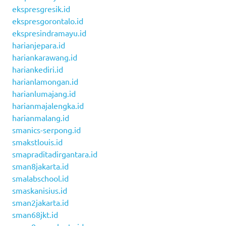
ekspresgresik.id
ekspresgorontalo.id
ekspresindramayu.id
harianjepara.id
hariankarawang.id
hariankediri.id
harianlamongan.id
harianlumajang.id
harianmajalengka.id
harianmalang.id
smanics-serpong.id
smakstlouis.id
smapraditadirgantara.id
sman8jakarta.id
smalabschool.id
smaskanisius.id
sman2jakarta.id
sman68jkt.id