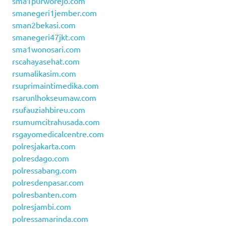
sma1purworejo.com
smanegeri1jember.com
sman2bekasi.com
smanegeri47jkt.com
sma1wonosari.com
rscahayasehat.com
rsumalikasim.com
rsuprimaintimedika.com
rsarunlhokseumaw.com
rsufauziahbireu.com
rsumumcitrahusada.com
rsgayomedicalcentre.com
polresjakarta.com
polresdago.com
polressabang.com
polresdenpasar.com
polresbanten.com
polresjambi.com
polressamarinda.com