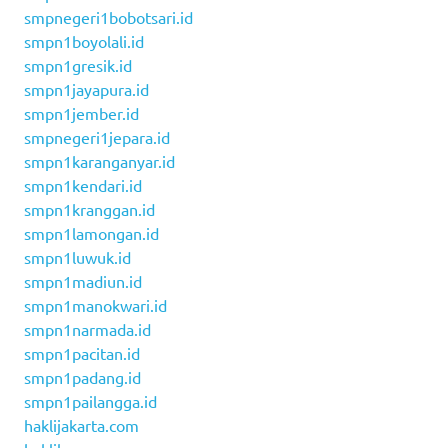
smpnegeri1bobotsari.id
smpn1boyolali.id
smpn1gresik.id
smpn1jayapura.id
smpn1jember.id
smpnegeri1jepara.id
smpn1karanganyar.id
smpn1kendari.id
smpn1kranggan.id
smpn1lamongan.id
smpn1luwuk.id
smpn1madiun.id
smpn1manokwari.id
smpn1narmada.id
smpn1pacitan.id
smpn1padang.id
smpn1pailangga.id
haklijakarta.com