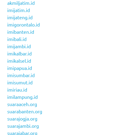
akmiljatim.id
imijatim.id
imijateng.id
imigorontalo.id
imibanten.id
imibali.id
imijambi.id
imikalbar.id
imikalsel.id
imipapua.id
imisumbar.id
imisumut.id
imiriau.id
imilampung.id
suaraaceh.org
suarabanten.org
suarajogja.org
suarajambi.org
suarajabar.org