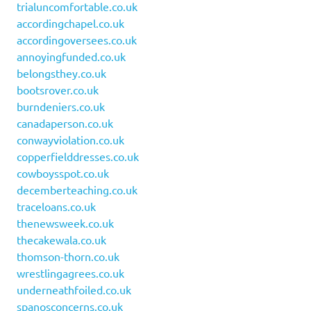
trialuncomfortable.co.uk
accordingchapel.co.uk
accordingoversees.co.uk
annoyingfunded.co.uk
belongsthey.co.uk
bootsrover.co.uk
burndeniers.co.uk
canadaperson.co.uk
conwayviolation.co.uk
copperfielddresses.co.uk
cowboysspot.co.uk
decemberteaching.co.uk
traceloans.co.uk
thenewsweek.co.uk
thecakewala.co.uk
thomson-thorn.co.uk
wrestlingagrees.co.uk
underneathfoiled.co.uk
spanosconcerns.co.uk