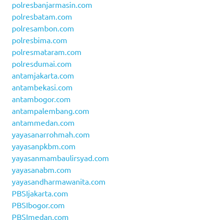
polresbanjarmasin.com
polresbatam.com
polresambon.com
polresbima.com
polresmataram.com
polresdumai.com
antamjakarta.com
antambekasi.com
antambogor.com
antampalembang.com
antammedan.com
yayasanarrohmah.com
yayasanpkbm.com
yayasanmambaulirsyad.com
yayasanabm.com
yayasandharmawanita.com
PBSIjakarta.com
PBSIbogor.com
PBSImedan.com