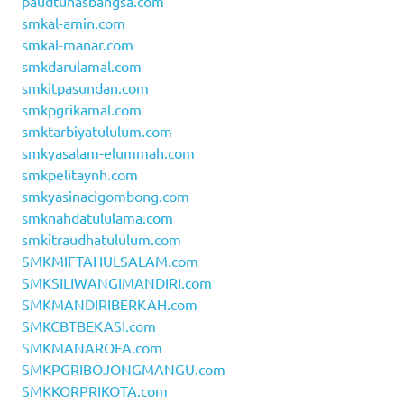
paudtunasbangsa.com
smkal-amin.com
smkal-manar.com
smkdarulamal.com
smkitpasundan.com
smkpgrikamal.com
smktarbiyatululum.com
smkyasalam-elummah.com
smkpelitaynh.com
smkyasinacigombong.com
smknahdatululama.com
smkitraudhatululum.com
SMKMIFTAHULSALAM.com
SMKSILIWANGIMANDIRI.com
SMKMANDIRIBERKAH.com
SMKCBTBEKASI.com
SMKMANAROFA.com
SMKPGRIBOJONGMANGU.com
SMKKORPRIKOTA.com