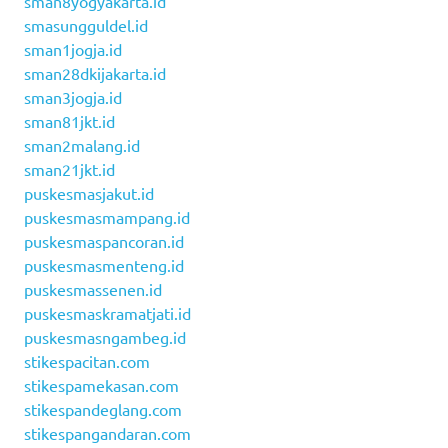
sman8yogyakarta.id
smasungguldel.id
sman1jogja.id
sman28dkijakarta.id
sman3jogja.id
sman81jkt.id
sman2malang.id
sman21jkt.id
puskesmasjakut.id
puskesmasmampang.id
puskesmaspancoran.id
puskesmasmenteng.id
puskesmassenen.id
puskesmaskramatjati.id
puskesmasngambeg.id
stikespacitan.com
stikespamekasan.com
stikespandeglang.com
stikespangandaran.com