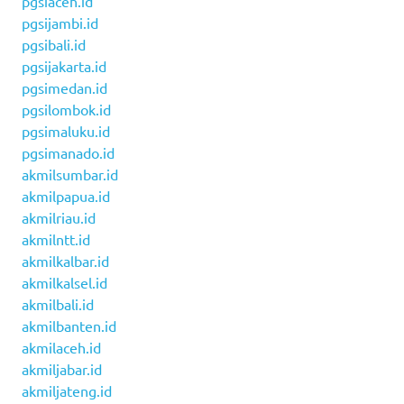
pgsiaceh.id
pgsijambi.id
pgsibali.id
pgsijakarta.id
pgsimedan.id
pgsilombok.id
pgsimaluku.id
pgsimanado.id
akmilsumbar.id
akmilpapua.id
akmilriau.id
akmilntt.id
akmilkalbar.id
akmilkalsel.id
akmilbali.id
akmilbanten.id
akmilaceh.id
akmiljabar.id
akmiljateng.id