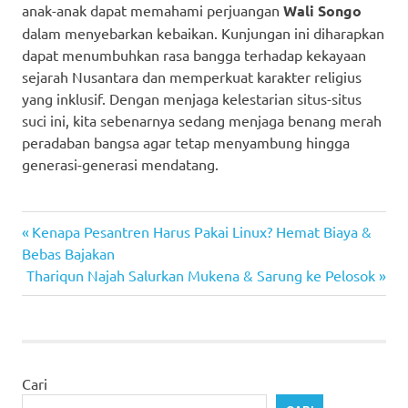
anak-anak dapat memahami perjuangan
Wali Songo
dalam menyebarkan kebaikan. Kunjungan ini diharapkan
dapat menumbuhkan rasa bangga terhadap kekayaan
sejarah Nusantara dan memperkuat karakter religius
yang inklusif. Dengan menjaga kelestarian situs-situs
suci ini, kita sebenarnya sedang menjaga benang merah
peradaban bangsa agar tetap menyambung hingga
generasi-generasi mendatang.
Previous
Navigasi
Kenapa Pesantren Harus Pakai Linux? Hemat Biaya &
Post:
Bebas Bajakan
pos
Next
Thariqun Najah Salurkan Mukena & Sarung ke Pelosok
Post:
Cari