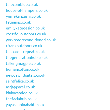
telecomblue.co.uk
house-of-hampers.co.uk
yumekanzashi.co.uk
fatnanas.co.uk
emilykatedesign.co.uk
crossfelloutdoors.co.uk
yorkroadreconditioned.co.uk
rfrankoutdoors.co.uk
teaparentrepeat.co.uk
thegenerationhub.co.uk
talkingmagpie.co.uk
humancotton.co.uk
newdawndigitals.co.uk
saintfelice.co.uk
mrjapparel.co.uk
kinkycatalog.co.uk
thefaciahub.co.uk
yayasanbinabakti.com