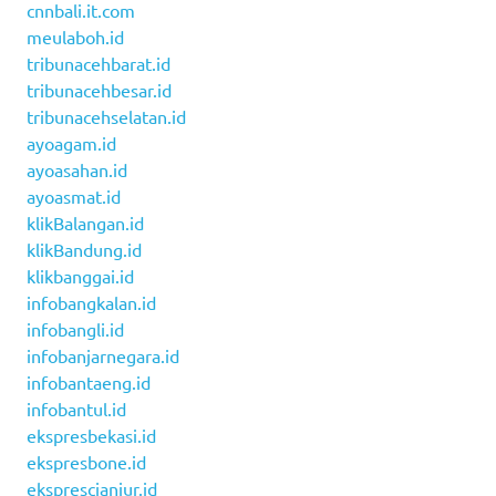
cnnbali.it.com
meulaboh.id
tribunacehbarat.id
tribunacehbesar.id
tribunacehselatan.id
ayoagam.id
ayoasahan.id
ayoasmat.id
klikBalangan.id
klikBandung.id
klikbanggai.id
infobangkalan.id
infobangli.id
infobanjarnegara.id
infobantaeng.id
infobantul.id
ekspresbekasi.id
ekspresbone.id
eksprescianjur.id