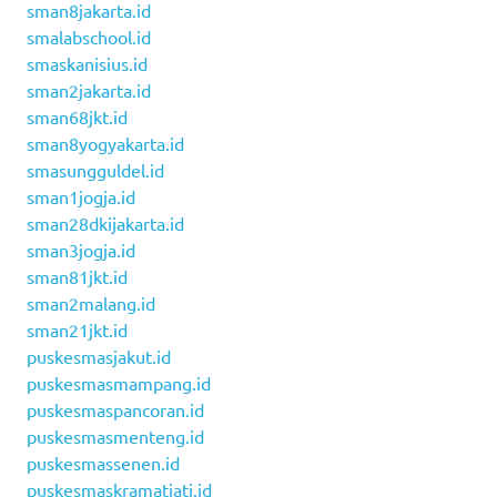
sman8jakarta.id
smalabschool.id
smaskanisius.id
sman2jakarta.id
sman68jkt.id
sman8yogyakarta.id
smasungguldel.id
sman1jogja.id
sman28dkijakarta.id
sman3jogja.id
sman81jkt.id
sman2malang.id
sman21jkt.id
puskesmasjakut.id
puskesmasmampang.id
puskesmaspancoran.id
puskesmasmenteng.id
puskesmassenen.id
puskesmaskramatjati.id