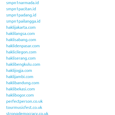
smpn1narmada.id
smpn1pacitan.id
smpn1padang.id
smpn1pailangga.id
haklijakarta.com
haklilangsa.com
haklisabang.com
haklidenpasar.com
haklicilegon.com
hakliserang.com
haklibengkulu.com
haklijogja.com
haklijambi.com
haklibandung.com
haklibekasi.com
haklibogor.com
perfectperson.co.uk
tourmusicfest.co.uk
strongdemocracy.co.uk