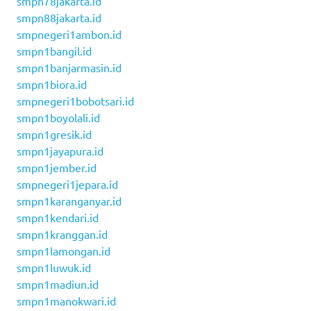
smpn78jakarta.id
smpn88jakarta.id
smpnegeri1ambon.id
smpn1bangil.id
smpn1banjarmasin.id
smpn1biora.id
smpnegeri1bobotsari.id
smpn1boyolali.id
smpn1gresik.id
smpn1jayapura.id
smpn1jember.id
smpnegeri1jepara.id
smpn1karanganyar.id
smpn1kendari.id
smpn1kranggan.id
smpn1lamongan.id
smpn1luwuk.id
smpn1madiun.id
smpn1manokwari.id