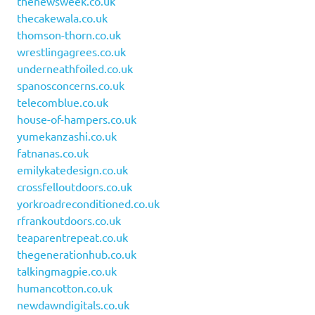
thenewsweek.co.uk
thecakewala.co.uk
thomson-thorn.co.uk
wrestlingagrees.co.uk
underneathfoiled.co.uk
spanosconcerns.co.uk
telecomblue.co.uk
house-of-hampers.co.uk
yumekanzashi.co.uk
fatnanas.co.uk
emilykatedesign.co.uk
crossfelloutdoors.co.uk
yorkroadreconditioned.co.uk
rfrankoutdoors.co.uk
teaparentrepeat.co.uk
thegenerationhub.co.uk
talkingmagpie.co.uk
humancotton.co.uk
newdawndigitals.co.uk