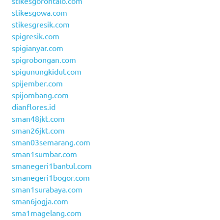
stikesgorontalo.com
stikesgowa.com
stikesgresik.com
spigresik.com
spigianyar.com
spigrobongan.com
spigunungkidul.com
spijember.com
spijombang.com
dianflores.id
sman48jkt.com
sman26jkt.com
sman03semarang.com
sman1sumbar.com
smanegeri1bantul.com
smanegeri1bogor.com
sman1surabaya.com
sman6jogja.com
sma1magelang.com