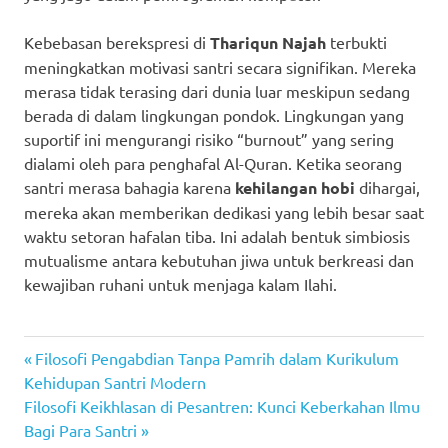
Kebebasan berekspresi di
Thariqun Najah
terbukti
meningkatkan motivasi santri secara signifikan. Mereka
merasa tidak terasing dari dunia luar meskipun sedang
berada di dalam lingkungan pondok. Lingkungan yang
suportif ini mengurangi risiko “burnout” yang sering
dialami oleh para penghafal Al-Quran. Ketika seorang
santri merasa bahagia karena
kehilangan hobi
dihargai,
mereka akan memberikan dedikasi yang lebih besar saat
waktu setoran hafalan tiba. Ini adalah bentuk simbiosis
mutualisme antara kebutuhan jiwa untuk berkreasi dan
kewajiban ruhani untuk menjaga kalam Ilahi.
Previous
Navigasi
Filosofi Pengabdian Tanpa Pamrih dalam Kurikulum
Post:
Kehidupan Santri Modern
pos
Next
Filosofi Keikhlasan di Pesantren: Kunci Keberkahan Ilmu
Post:
Bagi Para Santri