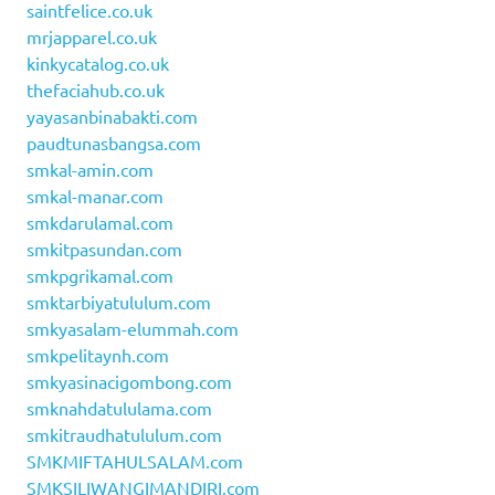
saintfelice.co.uk
mrjapparel.co.uk
kinkycatalog.co.uk
thefaciahub.co.uk
yayasanbinabakti.com
paudtunasbangsa.com
smkal-amin.com
smkal-manar.com
smkdarulamal.com
smkitpasundan.com
smkpgrikamal.com
smktarbiyatululum.com
smkyasalam-elummah.com
smkpelitaynh.com
smkyasinacigombong.com
smknahdatululama.com
smkitraudhatululum.com
SMKMIFTAHULSALAM.com
SMKSILIWANGIMANDIRI.com