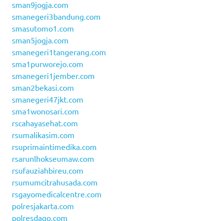
sman9jogja.com
smanegeri3bandung.com
smasutomo1.com
sman5jogja.com
smanegeri1tangerang.com
sma1purworejo.com
smanegeri1jember.com
sman2bekasi.com
smanegeri47jkt.com
sma1wonosari.com
rscahayasehat.com
rsumalikasim.com
rsuprimaintimedika.com
rsarunlhokseumaw.com
rsufauziahbireu.com
rsumumcitrahusada.com
rsgayomedicalcentre.com
polresjakarta.com
polresdago.com