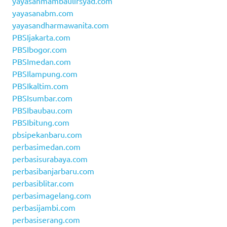
yayasanmambaulirsyad.com
yayasanabm.com
yayasandharmawanita.com
PBSIjakarta.com
PBSIbogor.com
PBSImedan.com
PBSIlampung.com
PBSIkaltim.com
PBSIsumbar.com
PBSIbaubau.com
PBSIbitung.com
pbsipekanbaru.com
perbasimedan.com
perbasisurabaya.com
perbasibanjarbaru.com
perbasiblitar.com
perbasimagelang.com
perbasijambi.com
perbasiserang.com