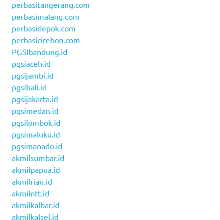
perbasitangerang.com
perbasimalang.com
perbasidepok.com
perbasicirebon.com
PGSIbandung.id
pgsiaceh.id
pgsijambi.id
pgsibali.id
pgsijakarta.id
pgsimedan.id
pgsilombok.id
pgsimaluku.id
pgsimanado.id
akmilsumbar.id
akmilpapua.id
akmilriau.id
akmilntt.id
akmilkalbar.id
akmilkalsel.id