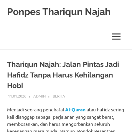
Skip
Ponpes Thariqun Najah
to
content
Membentuk
Generasi
Qurani
MENU
dan
Berakhlak
Mulia
Thariqun Najah: Jalan Pintas Jadi
Hafidz Tanpa Harus Kehilangan
Hobi
11.01.2026
ADMIN
BERITA
Menjadi seorang penghafal
Al-Quran
atau hafidz sering
kali dianggap sebagai perjalanan yang sangat berat,
membosankan, dan harus mengorbankan seluruh
kesenangan masa muda. Namun, Pondok Pesantren