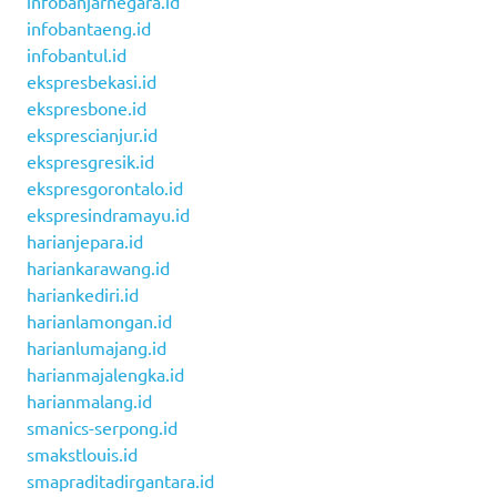
infobanjarnegara.id
infobantaeng.id
infobantul.id
ekspresbekasi.id
ekspresbone.id
eksprescianjur.id
ekspresgresik.id
ekspresgorontalo.id
ekspresindramayu.id
harianjepara.id
hariankarawang.id
hariankediri.id
harianlamongan.id
harianlumajang.id
harianmajalengka.id
harianmalang.id
smanics-serpong.id
smakstlouis.id
smapraditadirgantara.id