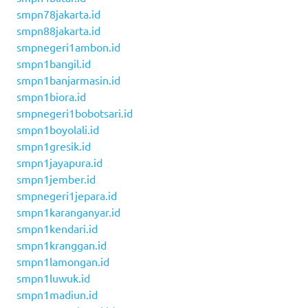
smpn78jakarta.id
smpn88jakarta.id
smpnegeri1ambon.id
smpn1bangil.id
smpn1banjarmasin.id
smpn1biora.id
smpnegeri1bobotsari.id
smpn1boyolali.id
smpn1gresik.id
smpn1jayapura.id
smpn1jember.id
smpnegeri1jepara.id
smpn1karanganyar.id
smpn1kendari.id
smpn1kranggan.id
smpn1lamongan.id
smpn1luwuk.id
smpn1madiun.id