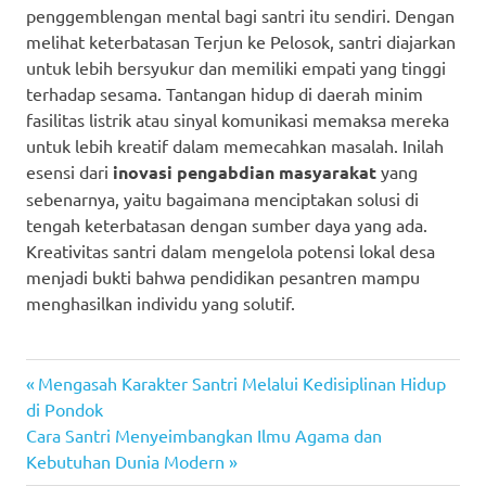
penggemblengan mental bagi santri itu sendiri. Dengan
melihat keterbatasan Terjun ke Pelosok, santri diajarkan
untuk lebih bersyukur dan memiliki empati yang tinggi
terhadap sesama. Tantangan hidup di daerah minim
fasilitas listrik atau sinyal komunikasi memaksa mereka
untuk lebih kreatif dalam memecahkan masalah. Inilah
esensi dari
inovasi pengabdian masyarakat
yang
sebenarnya, yaitu bagaimana menciptakan solusi di
tengah keterbatasan dengan sumber daya yang ada.
Kreativitas santri dalam mengelola potensi lokal desa
menjadi bukti bahwa pendidikan pesantren mampu
menghasilkan individu yang solutif.
Previous
Navigasi
Mengasah Karakter Santri Melalui Kedisiplinan Hidup
Post:
di Pondok
pos
Next
Cara Santri Menyeimbangkan Ilmu Agama dan
Post:
Kebutuhan Dunia Modern