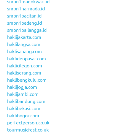
smpn1manokwari.id
smpn1narmada.id
smpn1pacitan.id
smpn1padang.id
smpn1pailangga.id
haklijakarta.com
haklilangsa.com
haklisabang.com
haklidenpasar.com
haklicilegon.com
hakliserang.com
haklibengkulu.com
haklijogja.com
haklijambi.com
haklibandung.com
haklibekasi.com
haklibogor.com
perfectperson.co.uk
tourmusicfest.co.uk