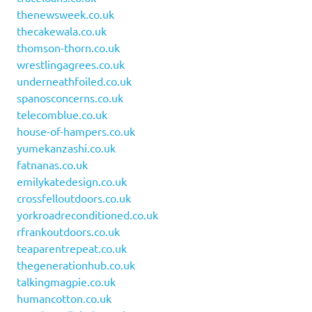
thenewsweek.co.uk
thecakewala.co.uk
thomson-thorn.co.uk
wrestlingagrees.co.uk
underneathfoiled.co.uk
spanosconcerns.co.uk
telecomblue.co.uk
house-of-hampers.co.uk
yumekanzashi.co.uk
fatnanas.co.uk
emilykatedesign.co.uk
crossfelloutdoors.co.uk
yorkroadreconditioned.co.uk
rfrankoutdoors.co.uk
teaparentrepeat.co.uk
thegenerationhub.co.uk
talkingmagpie.co.uk
humancotton.co.uk