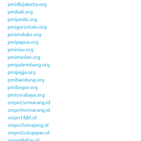
pmidkijakarta.org
pmibali.org
pmijambi.org
pmigorontalo.org
pmimaluku.org
pmipapua.org
pmiriau.org
pmimedan.org
pmipalembang.org
pmijogja.org
pmibandung.org
pmibogor.org
pmisurabaya.org
smpn2semarang.id
smpn4semarang.id
smpn14jkt.id
smpn2lumajang.id
smpn2sutojayan.id
smpn4blitar.id