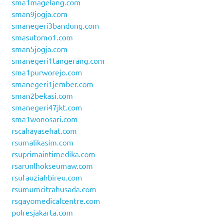
sma1magelang.com
sman9jogja.com
smanegeri3bandung.com
smasutomo1.com
sman5jogja.com
smanegeri1tangerang.com
sma1purworejo.com
smanegeri1jember.com
sman2bekasi.com
smanegeri47jkt.com
sma1wonosari.com
rscahayasehat.com
rsumalikasim.com
rsuprimaintimedika.com
rsarunlhokseumaw.com
rsufauziahbireu.com
rsumumcitrahusada.com
rsgayomedicalcentre.com
polresjakarta.com