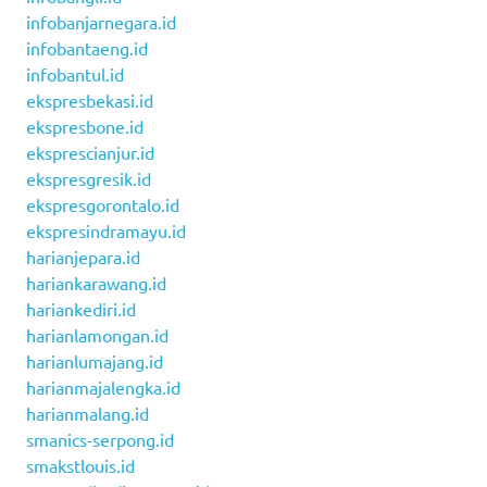
infobanjarnegara.id
infobantaeng.id
infobantul.id
ekspresbekasi.id
ekspresbone.id
eksprescianjur.id
ekspresgresik.id
ekspresgorontalo.id
ekspresindramayu.id
harianjepara.id
hariankarawang.id
hariankediri.id
harianlamongan.id
harianlumajang.id
harianmajalengka.id
harianmalang.id
smanics-serpong.id
smakstlouis.id