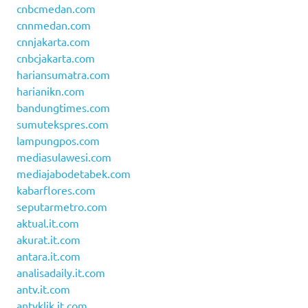
cnbcmedan.com
cnnmedan.com
cnnjakarta.com
cnbcjakarta.com
hariansumatra.com
harianikn.com
bandungtimes.com
sumutekspres.com
lampungpos.com
mediasulawesi.com
mediajabodetabek.com
kabarflores.com
seputarmetro.com
aktual.it.com
akurat.it.com
antara.it.com
analisadaily.it.com
antv.it.com
antvklik.it.com