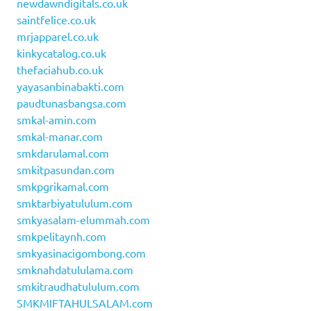
newdawndigitals.co.uk
saintfelice.co.uk
mrjapparel.co.uk
kinkycatalog.co.uk
thefaciahub.co.uk
yayasanbinabakti.com
paudtunasbangsa.com
smkal-amin.com
smkal-manar.com
smkdarulamal.com
smkitpasundan.com
smkpgrikamal.com
smktarbiyatululum.com
smkyasalam-elummah.com
smkpelitaynh.com
smkyasinacigombong.com
smknahdatululama.com
smkitraudhatululum.com
SMKMIFTAHULSALAM.com