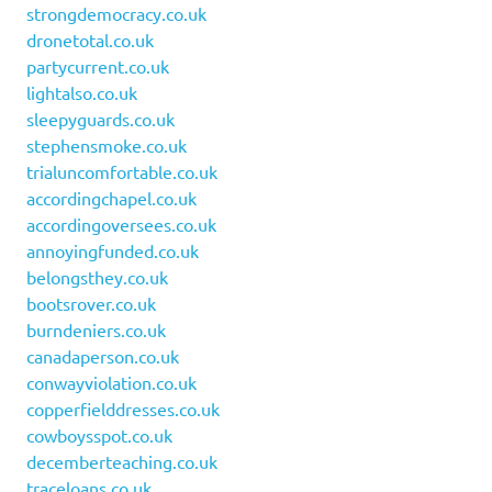
strongdemocracy.co.uk
dronetotal.co.uk
partycurrent.co.uk
lightalso.co.uk
sleepyguards.co.uk
stephensmoke.co.uk
trialuncomfortable.co.uk
accordingchapel.co.uk
accordingoversees.co.uk
annoyingfunded.co.uk
belongsthey.co.uk
bootsrover.co.uk
burndeniers.co.uk
canadaperson.co.uk
conwayviolation.co.uk
copperfielddresses.co.uk
cowboysspot.co.uk
decemberteaching.co.uk
traceloans.co.uk