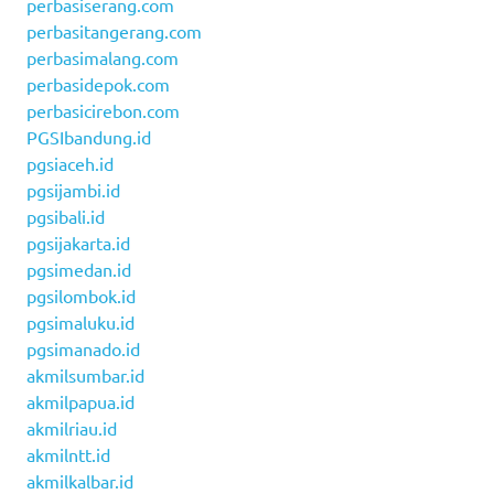
perbasiserang.com
perbasitangerang.com
perbasimalang.com
perbasidepok.com
perbasicirebon.com
PGSIbandung.id
pgsiaceh.id
pgsijambi.id
pgsibali.id
pgsijakarta.id
pgsimedan.id
pgsilombok.id
pgsimaluku.id
pgsimanado.id
akmilsumbar.id
akmilpapua.id
akmilriau.id
akmilntt.id
akmilkalbar.id