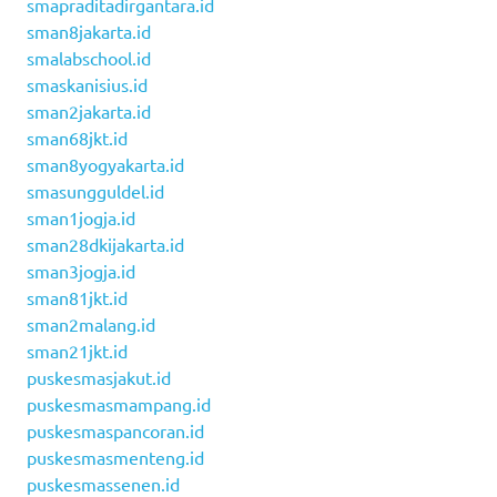
smapraditadirgantara.id
sman8jakarta.id
smalabschool.id
smaskanisius.id
sman2jakarta.id
sman68jkt.id
sman8yogyakarta.id
smasungguldel.id
sman1jogja.id
sman28dkijakarta.id
sman3jogja.id
sman81jkt.id
sman2malang.id
sman21jkt.id
puskesmasjakut.id
puskesmasmampang.id
puskesmaspancoran.id
puskesmasmenteng.id
puskesmassenen.id