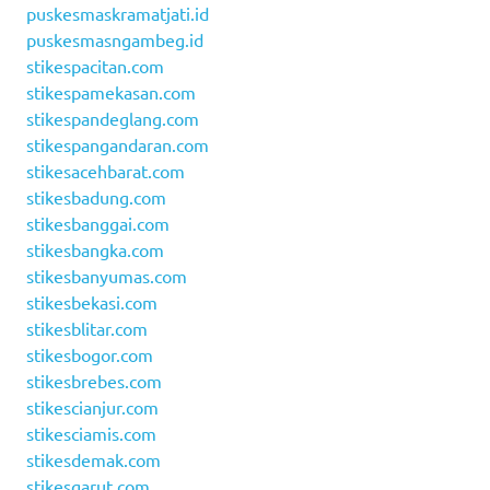
puskesmaskramatjati.id
puskesmasngambeg.id
stikespacitan.com
stikespamekasan.com
stikespandeglang.com
stikespangandaran.com
stikesacehbarat.com
stikesbadung.com
stikesbanggai.com
stikesbangka.com
stikesbanyumas.com
stikesbekasi.com
stikesblitar.com
stikesbogor.com
stikesbrebes.com
stikescianjur.com
stikesciamis.com
stikesdemak.com
stikesgarut.com