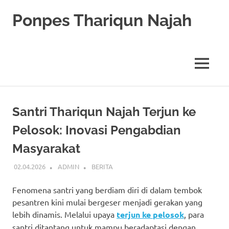
Skip
Ponpes Thariqun Najah
to
content
Membentuk
Generasi
Qurani
MENU
dan
Berakhlak
Mulia
Santri Thariqun Najah Terjun ke
Pelosok: Inovasi Pengabdian
Masyarakat
02.04.2026
ADMIN
BERITA
Fenomena santri yang berdiam diri di dalam tembok
pesantren kini mulai bergeser menjadi gerakan yang
lebih dinamis. Melalui upaya
terjun ke pelosok
, para
santri ditantang untuk mampu beradaptasi dengan