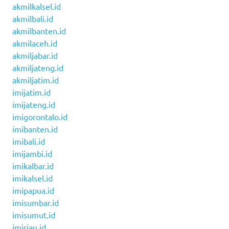
akmilkalsel.id
akmilbali.id
akmilbanten.id
akmilaceh.id
akmiljabar.id
akmiljateng.id
akmiljatim.id
imijatim.id
imijateng.id
imigorontalo.id
imibanten.id
imibali.id
imijambi.id
imikalbar.id
imikalsel.id
imipapua.id
imisumbar.id
imisumut.id
imiriau.id