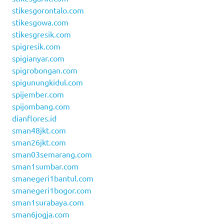
stikesgorontalo.com
stikesgowa.com
stikesgresik.com
spigresik.com
spigianyar.com
spigrobongan.com
spigunungkidul.com
spijember.com
spijombang.com
dianflores.id
sman48jkt.com
sman26jkt.com
sman03semarang.com
sman1sumbar.com
smanegeri1bantul.com
smanegeri1bogor.com
sman1surabaya.com
sman6jogja.com