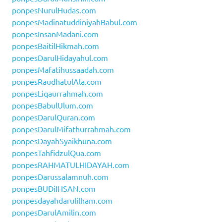
ponpesNurulHudas.com
ponpesMadinatuddiniyahBabul.com
ponpesInsanMadani.com
ponpesBaitilHikmah.com
ponpesDarulHidayahul.com
ponpesMafatihussaadah.com
ponpesRaudhatulAla.com
ponpesLiqaurrahmah.com
ponpesBabulUlum.com
ponpesDarulQuran.com
ponpesDarulMifathurrahmah.com
ponpesDayahSyaikhuna.com
ponpesTahfidzulQua.com
ponpesRAHMATULHIDAYAH.com
ponpesDarussalamnuh.com
ponpesBUDiIHSAN.com
ponpesdayahdarulilham.com
ponpesDarulAmilin.com