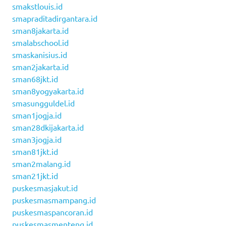
smakstlouis.id
smapraditadirgantara.id
sman8jakarta.id
smalabschool.id
smaskanisius.id
sman2jakarta.id
sman68jkt.id
sman8yogyakarta.id
smasungguldel.id
sman1jogja.id
sman28dkijakarta.id
sman3jogja.id
sman81jkt.id
sman2malang.id
sman21jkt.id
puskesmasjakut.id
puskesmasmampang.id
puskesmaspancoran.id
puskesmasmenteng.id