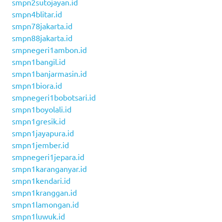
smpn2sutojayan.id
smpn4blitar.id
smpn78jakarta.id
smpn88jakarta.id
smpnegeri1ambon.id
smpn1bangil.id
smpn1banjarmasin.id
smpn1biora.id
smpnegeri1bobotsari.id
smpn1boyolali.id
smpn1gresik.id
smpn1jayapura.id
smpn1jember.id
smpnegeri1jepara.id
smpn1karanganyar.id
smpn1kendari.id
smpn1kranggan.id
smpn1lamongan.id
smpn1luwuk.id