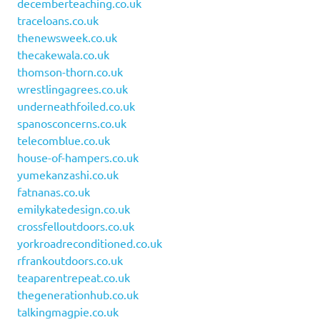
decemberteaching.co.uk
traceloans.co.uk
thenewsweek.co.uk
thecakewala.co.uk
thomson-thorn.co.uk
wrestlingagrees.co.uk
underneathfoiled.co.uk
spanosconcerns.co.uk
telecomblue.co.uk
house-of-hampers.co.uk
yumekanzashi.co.uk
fatnanas.co.uk
emilykatedesign.co.uk
crossfelloutdoors.co.uk
yorkroadreconditioned.co.uk
rfrankoutdoors.co.uk
teaparentrepeat.co.uk
thegenerationhub.co.uk
talkingmagpie.co.uk