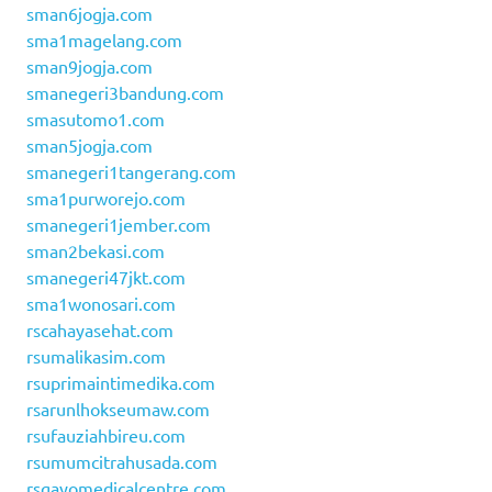
sman6jogja.com
sma1magelang.com
sman9jogja.com
smanegeri3bandung.com
smasutomo1.com
sman5jogja.com
smanegeri1tangerang.com
sma1purworejo.com
smanegeri1jember.com
sman2bekasi.com
smanegeri47jkt.com
sma1wonosari.com
rscahayasehat.com
rsumalikasim.com
rsuprimaintimedika.com
rsarunlhokseumaw.com
rsufauziahbireu.com
rsumumcitrahusada.com
rsgayomedicalcentre.com