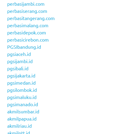
perbasijambi.com
perbasiserang.com
perbasitangerang.com
perbasimalang.com
perbasidepok.com
perbasicirebon.com
PGSIbandung.id
pgsiaceh.id
pgsijambi.id
pgsibali.id
pgsijakarta.id
pgsimedan.id
pgsilombok.id
pgsimaluku.id
pgsimanado.id
akmilsumbar.id
akmilpapua.id
akmilriau.id
akmilntt.id