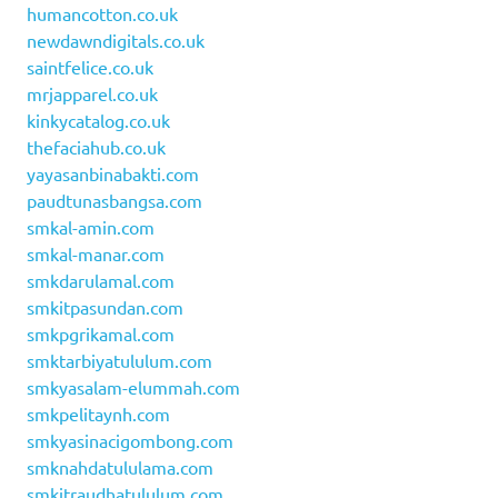
humancotton.co.uk
newdawndigitals.co.uk
saintfelice.co.uk
mrjapparel.co.uk
kinkycatalog.co.uk
thefaciahub.co.uk
yayasanbinabakti.com
paudtunasbangsa.com
smkal-amin.com
smkal-manar.com
smkdarulamal.com
smkitpasundan.com
smkpgrikamal.com
smktarbiyatululum.com
smkyasalam-elummah.com
smkpelitaynh.com
smkyasinacigombong.com
smknahdatululama.com
smkitraudhatululum.com