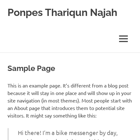
Skip
Ponpes Thariqun Najah
to
content
Membentuk
Generasi
Qurani
MENU
dan
Berakhlak
Mulia
Sample Page
This is an example page. It’s different from a blog post
because it will stay in one place and will show up in your
site navigation (in most themes). Most people start with
an About page that introduces them to potential site
visitors. It might say something like this:
Hi there! I’m a bike messenger by day,