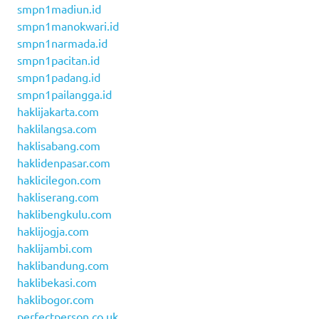
smpn1madiun.id
smpn1manokwari.id
smpn1narmada.id
smpn1pacitan.id
smpn1padang.id
smpn1pailangga.id
haklijakarta.com
haklilangsa.com
haklisabang.com
haklidenpasar.com
haklicilegon.com
hakliserang.com
haklibengkulu.com
haklijogja.com
haklijambi.com
haklibandung.com
haklibekasi.com
haklibogor.com
perfectperson.co.uk