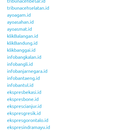
tribunacehbesar.id
tribunacehselatan.id
ayoagam.id
ayoasahan.id
ayoasmat.id
klikBalangan.id
klikBandung.id
klikbanggai.id
infobangkalan.id
infobangli.id
infobanjarnegara.id
infobantaeng.id
infobantul.id
ekspresbekasi.id
ekspresbone.id
eksprescianjur.id
ekspresgresik.id
ekspresgorontalo.id
ekspresindramayu.id