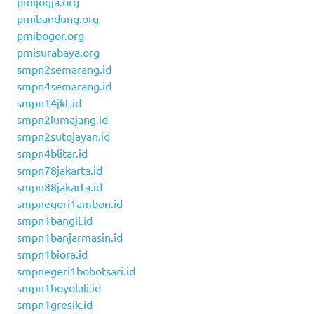
pmijogja.org
pmibandung.org
pmibogor.org
pmisurabaya.org
smpn2semarang.id
smpn4semarang.id
smpn14jkt.id
smpn2lumajang.id
smpn2sutojayan.id
smpn4blitar.id
smpn78jakarta.id
smpn88jakarta.id
smpnegeri1ambon.id
smpn1bangil.id
smpn1banjarmasin.id
smpn1biora.id
smpnegeri1bobotsari.id
smpn1boyolali.id
smpn1gresik.id