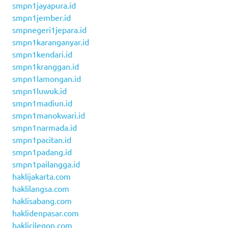
smpn1jayapura.id
smpn1jember.id
smpnegeri1jepara.id
smpn1karanganyar.id
smpn1kendari.id
smpn1kranggan.id
smpn1lamongan.id
smpn1luwuk.id
smpn1madiun.id
smpn1manokwari.id
smpn1narmada.id
smpn1pacitan.id
smpn1padang.id
smpn1pailangga.id
haklijakarta.com
haklilangsa.com
haklisabang.com
haklidenpasar.com
haklicilegon.com