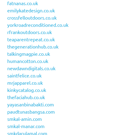
fatnanas.co.uk
emilykatedesign.co.uk
crossfelloutdoors.co.uk
yorkroadreconditioned.co.uk
rfrankoutdoors.co.uk
teaparentrepeat.co.uk
thegenerationhub.co.uk
talkingmagpie.co.uk
humancotton.co.uk
newdawndigitals.co.uk
saintfelice.co.uk
mrjapparel.co.uk
kinkycatalog.co.uk
thefaciahub.co.uk
yayasanbinabakti.com
paudtunasbangsa.com
smkal-amin.com
smkal-manar.com
smkdarulamal.com