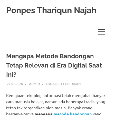
Skip
Ponpes Thariqun Najah
to
content
Membentuk
Generasi
Qurani
MENU
dan
Berakhlak
Mulia
Mengapa Metode Bandongan
Tetap Relevan di Era Digital Saat
Ini?
27.01.2026
ADMIN
EDUKASI
,
PENDIDIKAN
Kemajuan teknologi informasi telah mengubah banyak
cara manusia belajar, namun ada beberapa tradisi yang
tetap tak tergantikan oleh mesin. Banyak orang
bertanya-tanya
mengapa
metode bandongan
yang