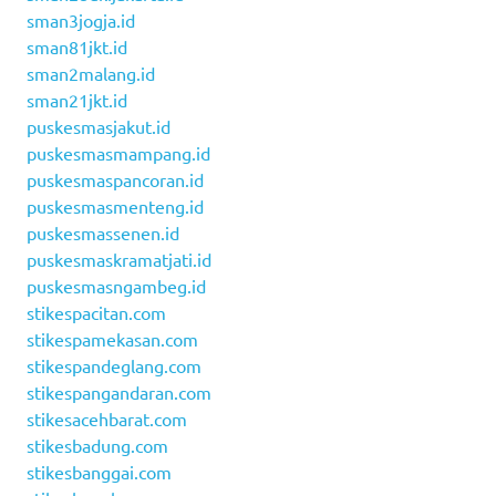
sman3jogja.id
sman81jkt.id
sman2malang.id
sman21jkt.id
puskesmasjakut.id
puskesmasmampang.id
puskesmaspancoran.id
puskesmasmenteng.id
puskesmassenen.id
puskesmaskramatjati.id
puskesmasngambeg.id
stikespacitan.com
stikespamekasan.com
stikespandeglang.com
stikespangandaran.com
stikesacehbarat.com
stikesbadung.com
stikesbanggai.com