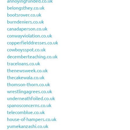
annoyingfunded.co.uk
belongsthey.co.uk
bootsrover.co.uk
burndeniers.co.uk
canadaperson.co.uk
conwayviolation.co.uk
copperfielddresses.co.uk
cowboysspot.co.uk
decemberteaching.co.uk
traceloans.co.uk
thenewsweek.co.uk
thecakewala.co.uk
thomson-thorn.co.uk
wrestlingagrees.co.uk
underneathfoiled.co.uk
spanosconcerns.co.uk
telecomblue.co.uk
house-of-hampers.co.uk
yumekanzashi.co.uk