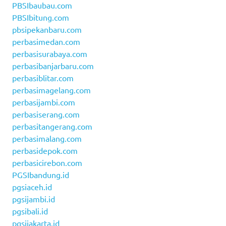
PBSIbaubau.com
PBSIbitung.com
pbsipekanbaru.com
perbasimedan.com
perbasisurabaya.com
perbasibanjarbaru.com
perbasiblitar.com
perbasimagelang.com
perbasijambi.com
perbasiserang.com
perbasitangerang.com
perbasimalang.com
perbasidepok.com
perbasicirebon.com
PGSIbandung.id
pgsiaceh.id
pgsijambi.id
pgsibali.id
pgsijakarta.id