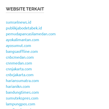
WEBSITE TERKAIT
sumselnews.id
publikjabodetabek.id
pemudapancasilamedan.com
ayokalimantan.com
ayosumut.com
bangsaoffline.com
cnbcmedan.com
cnnmedan.com
cnnjakarta.com
cnbcjakarta.com
hariansumatra.com
harianikn.com
bandungtimes.com
sumutekspres.com
lampungpos.com