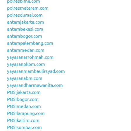
polresbima.com
polresmataram.com
polresdumai.com
antamjakarta.com
antambekasi.com
antambogor.com
antampalembang.com
antammedan.com
yayasanarrohmah.com
yayasanpkbm.com
yayasanmambaulirsyad.com
yayasanabm.com
yayasandharmawanita.com
PBSIjakarta.com
PBSIbogor.com
PBSImedan.com
PBSIlampung.com
PBSIkaltim.com
PBSIsumbar.com