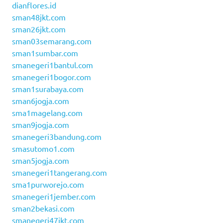
dianflores.id
sman48jkt.com
sman26jkt.com
sman03semarang.com
sman1sumbar.com
smanegeri1bantul.com
smanegeri1bogor.com
sman1surabaya.com
sman6jogja.com
sma1magelang.com
sman9jogja.com
smanegeri3bandung.com
smasutomo1.com
sman5jogja.com
smanegeri1tangerang.com
sma1purworejo.com
smanegeri1jember.com
sman2bekasi.com
smanegeri47jkt.com