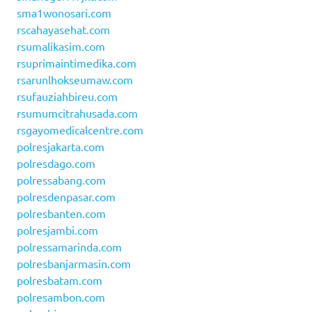
sma1wonosari.com
rscahayasehat.com
rsumalikasim.com
rsuprimaintimedika.com
rsarunlhokseumaw.com
rsufauziahbireu.com
rsumumcitrahusada.com
rsgayomedicalcentre.com
polresjakarta.com
polresdago.com
polressabang.com
polresdenpasar.com
polresbanten.com
polresjambi.com
polressamarinda.com
polresbanjarmasin.com
polresbatam.com
polresambon.com