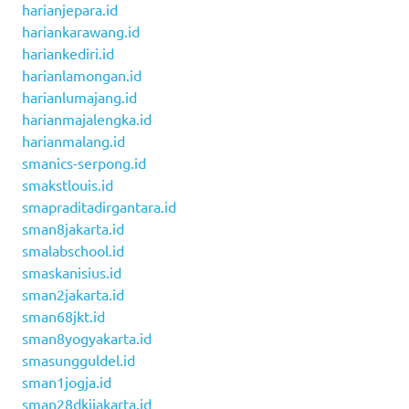
harianjepara.id
hariankarawang.id
hariankediri.id
harianlamongan.id
harianlumajang.id
harianmajalengka.id
harianmalang.id
smanics-serpong.id
smakstlouis.id
smapraditadirgantara.id
sman8jakarta.id
smalabschool.id
smaskanisius.id
sman2jakarta.id
sman68jkt.id
sman8yogyakarta.id
smasungguldel.id
sman1jogja.id
sman28dkijakarta.id