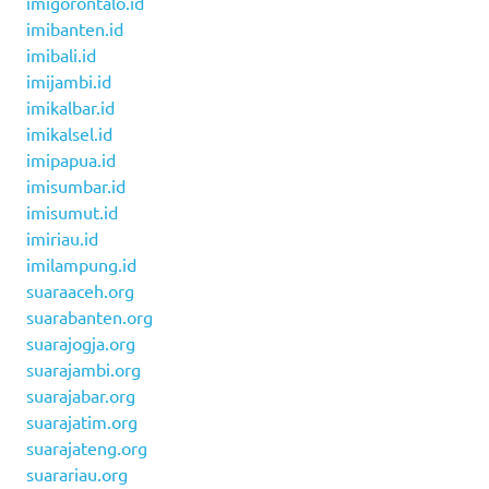
imigorontalo.id
imibanten.id
imibali.id
imijambi.id
imikalbar.id
imikalsel.id
imipapua.id
imisumbar.id
imisumut.id
imiriau.id
imilampung.id
suaraaceh.org
suarabanten.org
suarajogja.org
suarajambi.org
suarajabar.org
suarajatim.org
suarajateng.org
suarariau.org