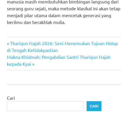
manusia masih membutuhkan bimbingan langsung dari
seorang guru sejati, maka metode klasikal ini akan tetap
menjadi pilar utama dalam mencetak generasi yang
berilmu dan berakhlak mulia.
Previous
Navigasi
Thariqun Najah 2026: Seni Menemukan Tujuan Hidup
Post:
di Tengah Ketidakpastian
pos
Next
Makna Khidmah: Pengabdian Santri Thariqun Najah
Post:
kepada Kyai
Cari
CARI