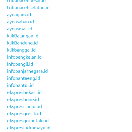
tribunacehbesar.id
tribunacehselatan.id
ayoagam.id
ayoasahan.id
ayoasmat.id
klikBalangan.id
klikBandung.id
klikbanggai.id
infobangkalan.id
infobangli.id
infobanjarnegara.id
infobantaeng.id
infobantul.id
ekspresbekasi.id
ekspresbone.id
eksprescianjur.id
ekspresgresik.id
ekspresgorontalo.id
ekspresindramayu.id