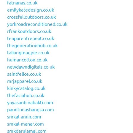
fatnanas.co.uk
emilykatedesign.co.uk
crossfelloutdoors.co.uk
yorkroadreconditioned.co.uk
rfrankoutdoors.co.uk
teaparentrepeat.co.uk
thegenerationhub.co.uk
talkingmagpie.co.uk
humancotton.co.uk
newdawndigitals.co.uk
saintfelice.co.uk
mrjapparel.co.uk
kinkycatalog.co.uk
thefaciahub.co.uk
yayasanbinabakti.com
paudtunasbangsa.com
smkal-amin.com
smkal-manar.com
smkdarulamal.com