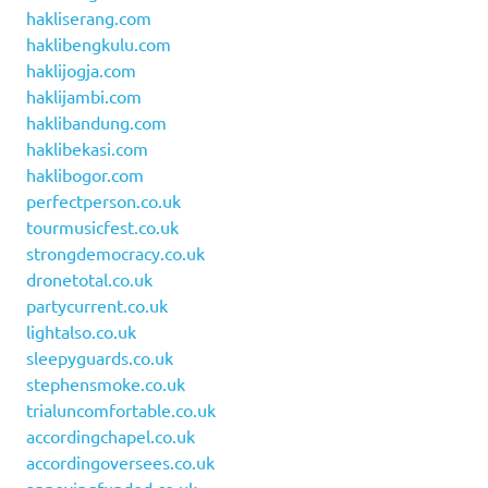
hakliserang.com
haklibengkulu.com
haklijogja.com
haklijambi.com
haklibandung.com
haklibekasi.com
haklibogor.com
perfectperson.co.uk
tourmusicfest.co.uk
strongdemocracy.co.uk
dronetotal.co.uk
partycurrent.co.uk
lightalso.co.uk
sleepyguards.co.uk
stephensmoke.co.uk
trialuncomfortable.co.uk
accordingchapel.co.uk
accordingoversees.co.uk