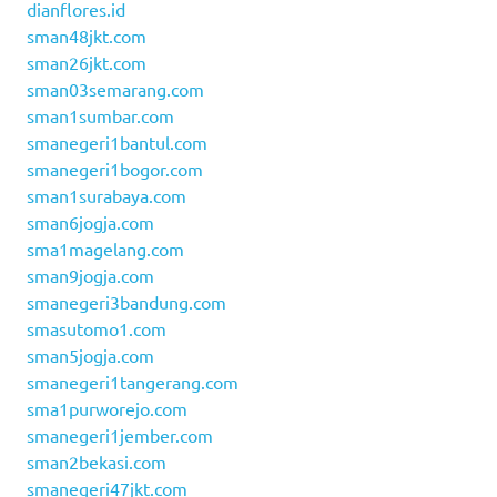
dianflores.id
sman48jkt.com
sman26jkt.com
sman03semarang.com
sman1sumbar.com
smanegeri1bantul.com
smanegeri1bogor.com
sman1surabaya.com
sman6jogja.com
sma1magelang.com
sman9jogja.com
smanegeri3bandung.com
smasutomo1.com
sman5jogja.com
smanegeri1tangerang.com
sma1purworejo.com
smanegeri1jember.com
sman2bekasi.com
smanegeri47jkt.com