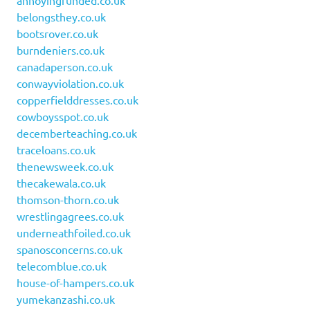
annoyingfunded.co.uk
belongsthey.co.uk
bootsrover.co.uk
burndeniers.co.uk
canadaperson.co.uk
conwayviolation.co.uk
copperfielddresses.co.uk
cowboysspot.co.uk
decemberteaching.co.uk
traceloans.co.uk
thenewsweek.co.uk
thecakewala.co.uk
thomson-thorn.co.uk
wrestlingagrees.co.uk
underneathfoiled.co.uk
spanosconcerns.co.uk
telecomblue.co.uk
house-of-hampers.co.uk
yumekanzashi.co.uk