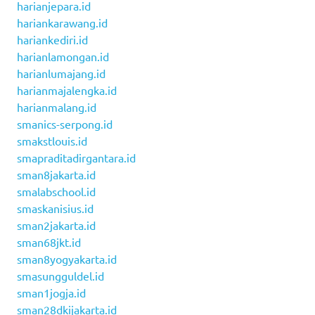
harianjepara.id
hariankarawang.id
hariankediri.id
harianlamongan.id
harianlumajang.id
harianmajalengka.id
harianmalang.id
smanics-serpong.id
smakstlouis.id
smapraditadirgantara.id
sman8jakarta.id
smalabschool.id
smaskanisius.id
sman2jakarta.id
sman68jkt.id
sman8yogyakarta.id
smasungguldel.id
sman1jogja.id
sman28dkijakarta.id