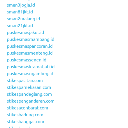
sman3jogja.id
sman81jkt.id
sman2malang.id
sman21jkt.id
puskesmasjakut.id
puskesmasmampang.id
puskesmaspancoran.id
puskesmasmenteng.id
puskesmassenen.id
puskesmaskramatjati.id
puskesmasngambeg.id
stikespacitan.com
stikespamekasan.com
stikespandeglang.com
stikespangandaran.com
stikesacehbarat.com
stikesbadung.com
stikesbanggai.com