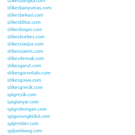
stikesbangka.com
stikesbanyumas.com
stikesbekasi.com
stikesblitar.com
stikesbogor.com
stikesbrebes.com
stikescianjur.com
stikesciamis.com
stikesdemak.com
stikesgarut.com
stikesgorontalo.com
stikesgowa.com
stikesgresik.com
spigresik.com
spigianyar.com
spigrobongan.com
spigunungkidul.com
spijember.com
spijombang.com