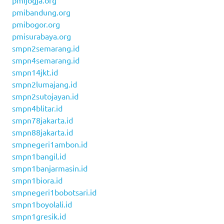
pmijogja.org
pmibandung.org
pmibogor.org
pmisurabaya.org
smpn2semarang.id
smpn4semarang.id
smpn14jkt.id
smpn2lumajang.id
smpn2sutojayan.id
smpn4blitar.id
smpn78jakarta.id
smpn88jakarta.id
smpnegeri1ambon.id
smpn1bangil.id
smpn1banjarmasin.id
smpn1biora.id
smpnegeri1bobotsari.id
smpn1boyolali.id
smpn1gresik.id