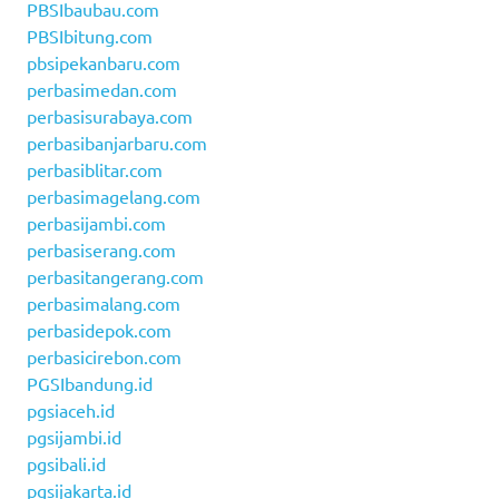
PBSIbaubau.com
PBSIbitung.com
pbsipekanbaru.com
perbasimedan.com
perbasisurabaya.com
perbasibanjarbaru.com
perbasiblitar.com
perbasimagelang.com
perbasijambi.com
perbasiserang.com
perbasitangerang.com
perbasimalang.com
perbasidepok.com
perbasicirebon.com
PGSIbandung.id
pgsiaceh.id
pgsijambi.id
pgsibali.id
pgsijakarta.id