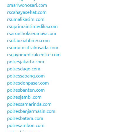
sma1wonosari.com
rscahayasehat.com
rsumalikasim.com
rsuprimaintimedika.com
rsarunlhokseumaw.com
rsufauziahbireu.com
rsumumcitrahusada.com
rsgayomedicalcentre.com
polresjakarta.com
polresdago.com
polressabang.com
polresdenpasar.com
polresbanten.com
polresjambi.com
polressamarinda.com
polresbanjarmasin.com
polresbatam.com
polresambon.com