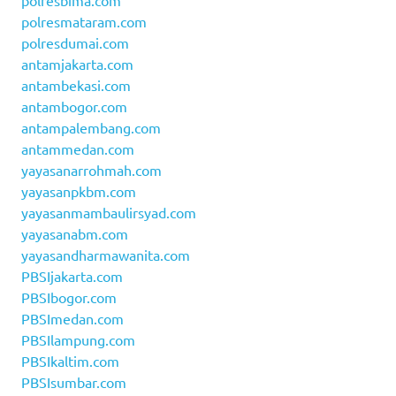
polresbima.com
polresmataram.com
polresdumai.com
antamjakarta.com
antambekasi.com
antambogor.com
antampalembang.com
antammedan.com
yayasanarrohmah.com
yayasanpkbm.com
yayasanmambaulirsyad.com
yayasanabm.com
yayasandharmawanita.com
PBSIjakarta.com
PBSIbogor.com
PBSImedan.com
PBSIlampung.com
PBSIkaltim.com
PBSIsumbar.com