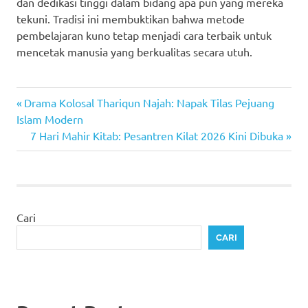
dan dedikasi tinggi dalam bidang apa pun yang mereka
tekuni. Tradisi ini membuktikan bahwa metode
pembelajaran kuno tetap menjadi cara terbaik untuk
mencetak manusia yang berkualitas secara utuh.
Previous
Navigasi
Drama Kolosal Thariqun Najah: Napak Tilas Pejuang
Post:
Islam Modern
pos
Next
7 Hari Mahir Kitab: Pesantren Kilat 2026 Kini Dibuka
Post:
Cari
CARI