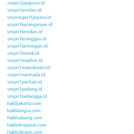
smpn1jayapura.id
smpn1jember.id
smpnegeri1jepara.id
smpn1karanganyar.id
smpn1kendari.id
smpn1kranggan.id
smpn1lamongan.id
smpn1luwuk.id
smpn1madiun.id
smpn1manokwari.id
smpn1narmada.id
smpn1pacitan.id
smpn1padang.id
smpn1pailangga.id
haklijakarta.com
haklilangsa.com
haklisabang.com
haklidenpasar.com
haklicilegon.com