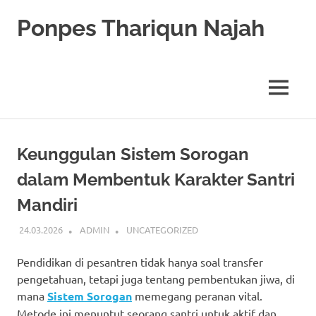
Skip
Ponpes Thariqun Najah
to
content
Membentuk
Generasi
Qurani
MENU
dan
Berakhlak
Mulia
Keunggulan Sistem Sorogan
dalam Membentuk Karakter Santri
Mandiri
24.03.2026
ADMIN
UNCATEGORIZED
Pendidikan di pesantren tidak hanya soal transfer
pengetahuan, tetapi juga tentang pembentukan jiwa, di
mana
Sistem Sorogan
memegang peranan vital.
Metode ini menuntut seorang santri untuk aktif dan