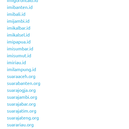
imigorontalo.id
imibanten.id
imibali.id
imijambi.id
imikalbar.id
imikalsel.id
imipapua.id
imisumbar.id
imisumut.id
imiriau.id
imilampung.id
suaraaceh.org
suarabanten.org
suarajogja.org
suarajambi.org
suarajabar.org
suarajatim.org
suarajateng.org
suarariau.org