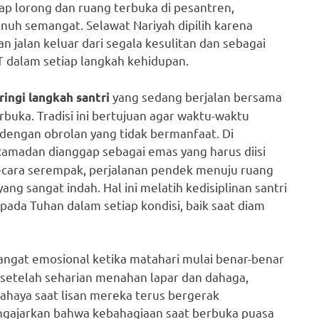
ap lorong dan ruang terbuka di pesantren,
nuh semangat. Selawat Nariyah dipilih karena
alan keluar dari segala kesulitan dan sebagai
 dalam setiap langkah kehidupan.
yang sedang berjalan bersama
iringi langkah santri
uka. Tradisi ini bertujuan agar waktu-waktu
 dengan obrolan yang tidak bermanfaat. Di
n Ramadan dianggap sebagai emas yang harus diisi
ecara serempak, perjalanan pendek menuju ruang
ng sangat indah. Hal ini melatih kedisiplinan santri
epada Tuhan dalam setiap kondisi, baik saat diam
sangat emosional ketika matahari mulai benar-benar
 setelah seharian menahan lapar dan dahaga,
rcahaya saat lisan mereka terus bergerak
engajarkan bahwa kebahagiaan saat berbuka puasa