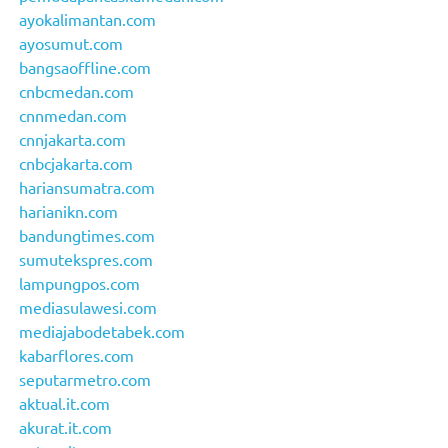
ayokalimantan.com
ayosumut.com
bangsaoffline.com
cnbcmedan.com
cnnmedan.com
cnnjakarta.com
cnbcjakarta.com
hariansumatra.com
harianikn.com
bandungtimes.com
sumutekspres.com
lampungpos.com
mediasulawesi.com
mediajabodetabek.com
kabarflores.com
seputarmetro.com
aktual.it.com
akurat.it.com