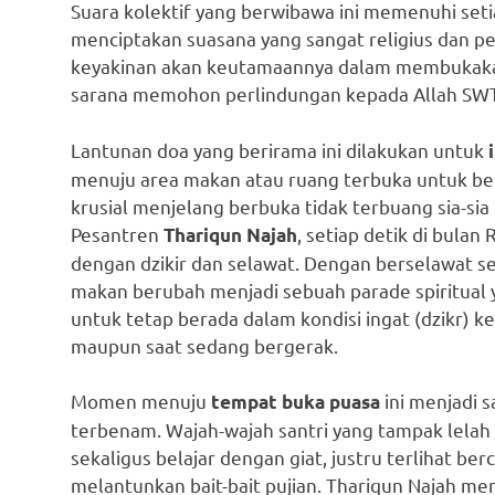
Suara kolektif yang berwibawa ini memenuhi seti
menciptakan suasana yang sangat religius dan pe
keyakinan akan keutamaannya dalam membukakan j
sarana memohon perlindungan kepada Allah SWT
Lantunan doa yang berirama ini dilakukan untuk
menuju area makan atau ruang terbuka untuk berb
krusial menjelang berbuka tidak terbuang sia-sia
Pesantren
, setiap detik di bula
Thariqun Najah
dengan dzikir dan selawat. Dengan berselawat s
makan berubah menjadi sebuah parade spiritual ya
untuk tetap berada dalam kondisi ingat (dzikr) k
maupun saat sedang bergerak.
Momen menuju
ini menjadi 
tempat buka puasa
terbenam. Wajah-wajah santri yang tampak lelah
sekaligus belajar dengan giat, justru terlihat be
melantunkan bait-bait pujian. Thariqun Najah m