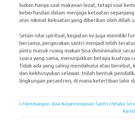
bukan hanya soal makanan lezat, tetapi soal k
keberhasilan dalam menjaga ketaatan sepanjang 
atas nikmat kekuatan yang diberikan oleh Allah 
Selain nilai spiritual, kegiatan ini juga memiliki
bersama, pergerakan santri menjadi lebih teratu
pintu masuk ruang makan bisa diminimalisir seca
suara yang sama, menunjukkan betapa kuatnya r
Tidak ada yang saling mendahului atau berebut, 
dan kekhusyukan selawat. Inilah bentuk pendidika
lingkungan pesantren, di mana ketertiban lahir da
Previous
Navigasi
Membangun Jiwa Kepemimpinan Santri Melalui Stru
Post:
Next
Keist
pos
Post: