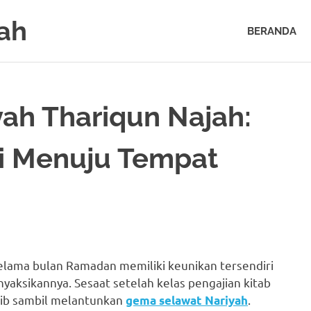
ah
BERANDA
ah Thariqun Najah:
ri Menuju Tempat
selama bulan Ramadan memiliki keunikan tersendiri
yaksikannya. Sesaat setelah kelas pengajian kitab
ertib sambil melantunkan
.
gema selawat Nariyah