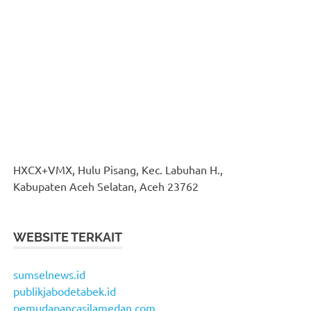
HXCX+VMX, Hulu Pisang, Kec. Labuhan H.,
Kabupaten Aceh Selatan, Aceh 23762
WEBSITE TERKAIT
sumselnews.id
publikjabodetabek.id
pemudapancasilamedan.com