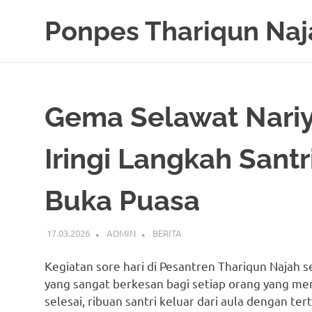
Skip
Ponpes Thariqun Naj
to
content
Membentuk
Generasi
Qurani
dan
Gema Selawat Nariy
Berakhlak
Mulia
Iringi Langkah Sant
Buka Puasa
17.03.2026
ADMIN
BERITA
Kegiatan sore hari di Pesantren Thariqun Najah 
yang sangat berkesan bagi setiap orang yang men
selesai, ribuan santri keluar dari aula dengan t