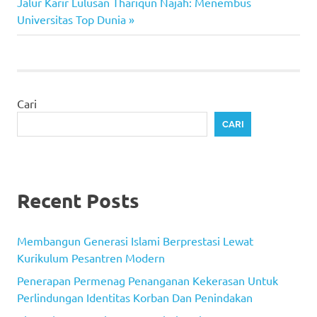
pos
Next
Jalur Karir Lulusan Thariqun Najah: Menembus
Post:
Universitas Top Dunia
Cari
CARI
Recent Posts
Membangun Generasi Islami Berprestasi Lewat
Kurikulum Pesantren Modern
Penerapan Permenag Penanganan Kekerasan Untuk
Perlindungan Identitas Korban Dan Penindakan