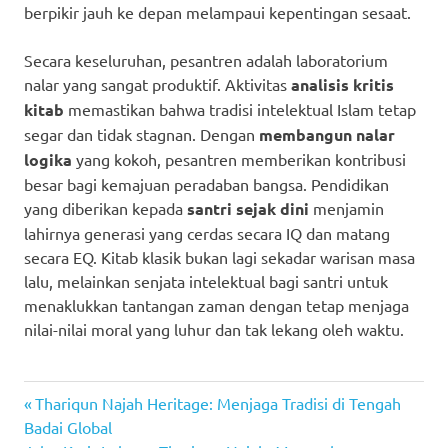
berpikir jauh ke depan melampaui kepentingan sesaat.
Secara keseluruhan, pesantren adalah laboratorium
nalar yang sangat produktif. Aktivitas
analisis kritis
kitab
memastikan bahwa tradisi intelektual Islam tetap
segar dan tidak stagnan. Dengan
membangun nalar
logika
yang kokoh, pesantren memberikan kontribusi
besar bagi kemajuan peradaban bangsa. Pendidikan
yang diberikan kepada
santri sejak dini
menjamin
lahirnya generasi yang cerdas secara IQ dan matang
secara EQ. Kitab klasik bukan lagi sekadar warisan masa
lalu, melainkan senjata intelektual bagi santri untuk
menaklukkan tantangan zaman dengan tetap menjaga
nilai-nilai moral yang luhur dan tak lekang oleh waktu.
Previous
Navigasi
Thariqun Najah Heritage: Menjaga Tradisi di Tengah
Post:
Badai Global