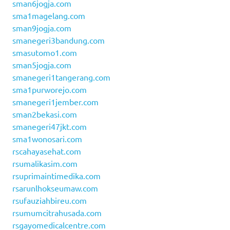
sman6jogja.com
sma1magelang.com
sman9jogja.com
smanegeri3bandung.com
smasutomo1.com
sman5jogja.com
smanegeri1tangerang.com
sma1purworejo.com
smanegeri1jember.com
sman2bekasi.com
smanegeri47jkt.com
sma1wonosari.com
rscahayasehat.com
rsumalikasim.com
rsuprimaintimedika.com
rsarunlhokseumaw.com
rsufauziahbireu.com
rsumumcitrahusada.com
rsgayomedicalcentre.com