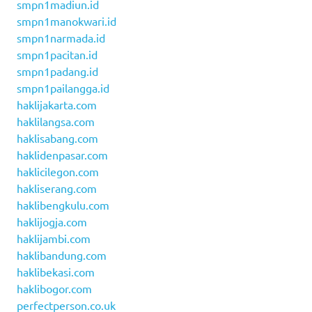
smpn1madiun.id
smpn1manokwari.id
smpn1narmada.id
smpn1pacitan.id
smpn1padang.id
smpn1pailangga.id
haklijakarta.com
haklilangsa.com
haklisabang.com
haklidenpasar.com
haklicilegon.com
hakliserang.com
haklibengkulu.com
haklijogja.com
haklijambi.com
haklibandung.com
haklibekasi.com
haklibogor.com
perfectperson.co.uk