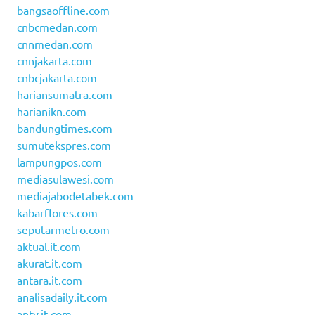
bangsaoffline.com
cnbcmedan.com
cnnmedan.com
cnnjakarta.com
cnbcjakarta.com
hariansumatra.com
harianikn.com
bandungtimes.com
sumutekspres.com
lampungpos.com
mediasulawesi.com
mediajabodetabek.com
kabarflores.com
seputarmetro.com
aktual.it.com
akurat.it.com
antara.it.com
analisadaily.it.com
antv.it.com