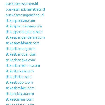
puskesmassenen.id
puskesmaskramatjati.id
puskesmasngambeg.id
stikespacitan.com
stikespamekasan.com
stikespandeglang.com
stikespangandaran.com
stikesacehbarat.com
stikesbadung.com
stikesbanggai.com
stikesbangka.com
stikesbanyumas.com
stikesbekasi.com
stikesblitar.com
stikesbogor.com
stikesbrebes.com
stikescianjur.com
stikesciamis.com
stikesdemak.com