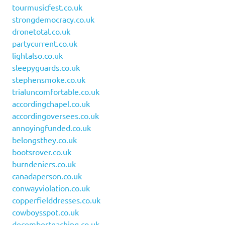
tourmusicfest.co.uk
strongdemocracy.co.uk
dronetotal.co.uk
partycurrent.co.uk
lightalso.co.uk
sleepyguards.co.uk
stephensmoke.co.uk
trialuncomfortable.co.uk
accordingchapel.co.uk
accordingoversees.co.uk
annoyingfunded.co.uk
belongsthey.co.uk
bootsrover.co.uk
burndeniers.co.uk
canadaperson.co.uk
conwayviolation.co.uk
copperfielddresses.co.uk
cowboysspot.co.uk
decemberteaching.co.uk