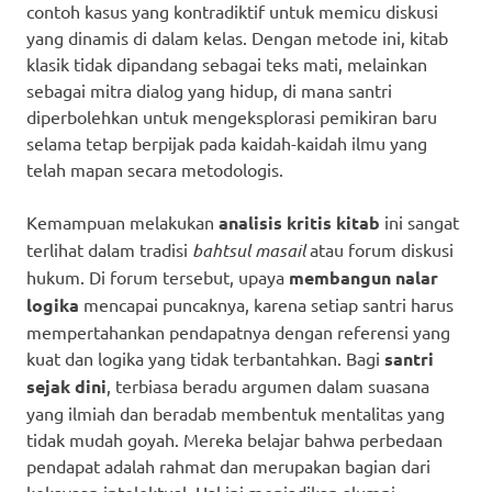
contoh kasus yang kontradiktif untuk memicu diskusi
yang dinamis di dalam kelas. Dengan metode ini, kitab
klasik tidak dipandang sebagai teks mati, melainkan
sebagai mitra dialog yang hidup, di mana santri
diperbolehkan untuk mengeksplorasi pemikiran baru
selama tetap berpijak pada kaidah-kaidah ilmu yang
telah mapan secara metodologis.
Kemampuan melakukan
analisis kritis kitab
ini sangat
terlihat dalam tradisi
bahtsul masail
atau forum diskusi
hukum. Di forum tersebut, upaya
membangun nalar
logika
mencapai puncaknya, karena setiap santri harus
mempertahankan pendapatnya dengan referensi yang
kuat dan logika yang tidak terbantahkan. Bagi
santri
sejak dini
, terbiasa beradu argumen dalam suasana
yang ilmiah dan beradab membentuk mentalitas yang
tidak mudah goyah. Mereka belajar bahwa perbedaan
pendapat adalah rahmat dan merupakan bagian dari
kekayaan intelektual. Hal ini menjadikan alumni