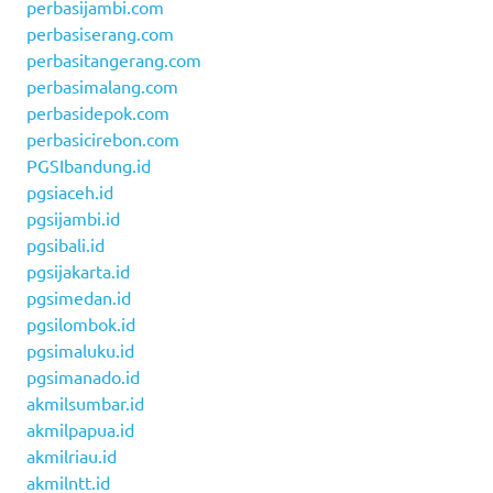
perbasijambi.com
perbasiserang.com
perbasitangerang.com
perbasimalang.com
perbasidepok.com
perbasicirebon.com
PGSIbandung.id
pgsiaceh.id
pgsijambi.id
pgsibali.id
pgsijakarta.id
pgsimedan.id
pgsilombok.id
pgsimaluku.id
pgsimanado.id
akmilsumbar.id
akmilpapua.id
akmilriau.id
akmilntt.id