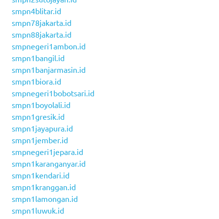
smpn4blitar.id
smpn78jakarta.id
smpn88jakarta.id
smpnegeri1ambon.id
smpn1bangil.id
smpn1banjarmasin.id
smpn1biora.id
smpnegeri1bobotsari.id
smpn1boyolali.id
smpn1gresik.id
smpn1jayapura.id
smpn1jember.id
smpnegeri1jepara.id
smpn1karanganyar.id
smpn1kendari.id
smpn1kranggan.id
smpn1lamongan.id
smpn1luwuk.id