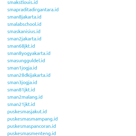
smakstlouis.id
smapraditadirgantara.id
sman8jakarta.id
smalabschool.id
smaskanisius.id
sman2jakarta.id
sman68jkt.id
sman8yogyakarta.id
smasungguldel.id
sman1jogja.id
sman28dkijakarta.id
sman3jogja.id
sman81jkt.id
sman2malang.id
sman21jkt.id
puskesmasjakut.id
puskesmasmampang.id
puskesmaspancoran.id
puskesmasmenteng.id