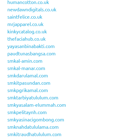
humancotton.co.uk
newdawndigitals.co.uk
saintfelice.co.uk
mrjapparel.co.uk
kinkycatalog.co.uk
thefaciahub.co.uk
yayasanbinabakti.com
paudtunasbangsa.com
smkal-amin.com
smkal-manar.com
smkdarulamal.com
smkitpasundan.com
smkpgrikamal.com
smktarbiyatululum.com
smkyasalam-elummah.com
smkpelitaynh.com
smkyasinacigombong.com
smknahdatululama.com
smkitraudhatululum.com