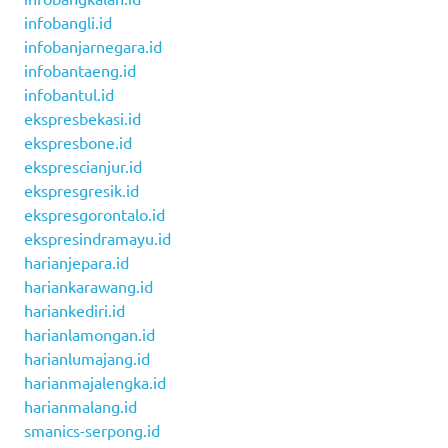
infobangli.id
infobanjarnegara.id
infobantaeng.id
infobantul.id
ekspresbekasi.id
ekspresbone.id
eksprescianjur.id
ekspresgresik.id
ekspresgorontalo.id
ekspresindramayu.id
harianjepara.id
hariankarawang.id
hariankediri.id
harianlamongan.id
harianlumajang.id
harianmajalengka.id
harianmalang.id
smanics-serpong.id