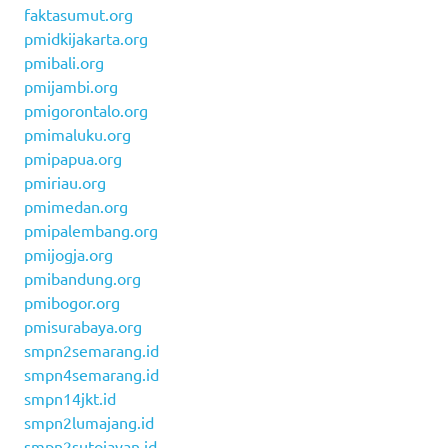
faktasumut.org
pmidkijakarta.org
pmibali.org
pmijambi.org
pmigorontalo.org
pmimaluku.org
pmipapua.org
pmiriau.org
pmimedan.org
pmipalembang.org
pmijogja.org
pmibandung.org
pmibogor.org
pmisurabaya.org
smpn2semarang.id
smpn4semarang.id
smpn14jkt.id
smpn2lumajang.id
smpn2sutojayan.id