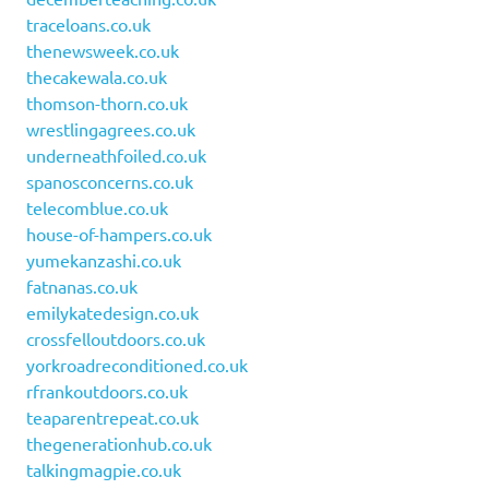
traceloans.co.uk
thenewsweek.co.uk
thecakewala.co.uk
thomson-thorn.co.uk
wrestlingagrees.co.uk
underneathfoiled.co.uk
spanosconcerns.co.uk
telecomblue.co.uk
house-of-hampers.co.uk
yumekanzashi.co.uk
fatnanas.co.uk
emilykatedesign.co.uk
crossfelloutdoors.co.uk
yorkroadreconditioned.co.uk
rfrankoutdoors.co.uk
teaparentrepeat.co.uk
thegenerationhub.co.uk
talkingmagpie.co.uk