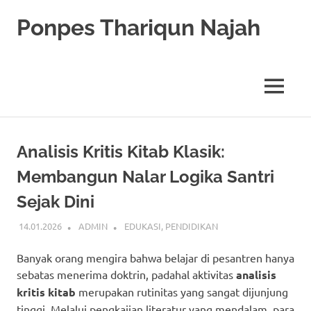
Skip
Ponpes Thariqun Najah
to
content
Membentuk
Generasi
Qurani
MENU
dan
Berakhlak
Mulia
Analisis Kritis Kitab Klasik:
Membangun Nalar Logika Santri
Sejak Dini
14.01.2026
ADMIN
EDUKASI
,
PENDIDIKAN
Banyak orang mengira bahwa belajar di pesantren hanya
sebatas menerima doktrin, padahal aktivitas
analisis
kritis kitab
merupakan rutinitas yang sangat dijunjung
tinggi. Melalui pengkajian literatur yang mendalam, para