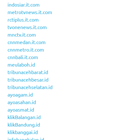
indosiar.it.com
metrotvnews.it.com
rctiplus.it.com
tvonenews.it.com
mnctv.it.com
cnnmedan.it.com
cnnmetro.it.com
cnnbali.it.com
meulaboh.id
tribunacehbarat.id
tribunacehbesar.id
tribunacehselatan.id
ayoagam.id
ayoasahan.id
ayoasmat.id
klikBalangan.id
klikBandung.id
klikbanggai.id
infobangkalan.id