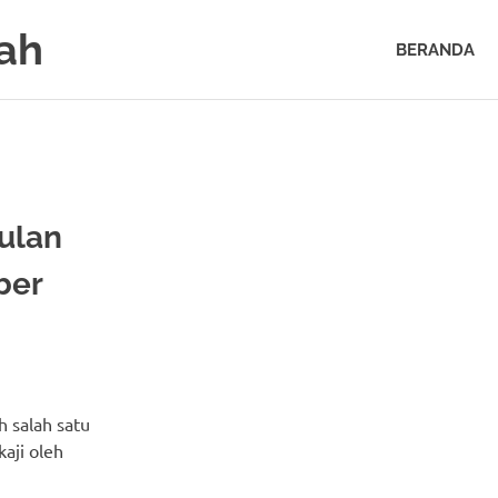
ah
BERANDA
ulan
ber
h salah satu
aji oleh