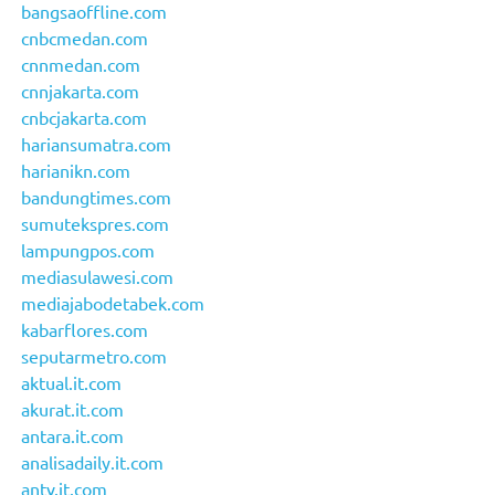
bangsaoffline.com
cnbcmedan.com
cnnmedan.com
cnnjakarta.com
cnbcjakarta.com
hariansumatra.com
harianikn.com
bandungtimes.com
sumutekspres.com
lampungpos.com
mediasulawesi.com
mediajabodetabek.com
kabarflores.com
seputarmetro.com
aktual.it.com
akurat.it.com
antara.it.com
analisadaily.it.com
antv.it.com