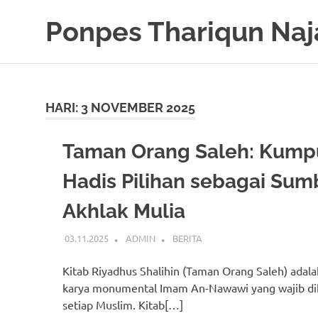
Skip
Ponpes Thariqun Naj
to
content
Membentuk
Generasi
Qurani
dan
HARI:
3 NOVEMBER 2025
Berakhlak
Mulia
Taman Orang Saleh: Kump
Hadis Pilihan sebagai Sum
Akhlak Mulia
03.11.2025
ADMIN
BERITA
Kitab Riyadhus Shalihin (Taman Orang Saleh) adala
karya monumental Imam An-Nawawi yang wajib dik
setiap Muslim. Kitab[…]